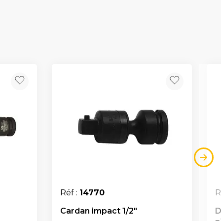
Réf :
14770
R
Cardan impact 1/2"
D