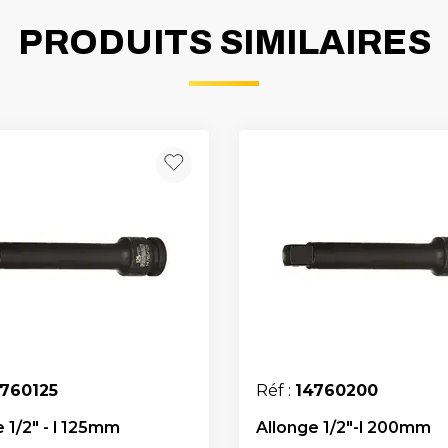
PRODUITS SIMILAIRES
4760125
Réf :
14760200
 1/2" - l 125mm
Allonge 1/2"-l 200mm