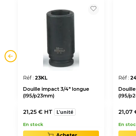
Réf :
23KL
Réf :
2
Douille impact 3/4" longue
Douill
(l95/p23mm)
(l95/p
21,25
€ HT
L'unité
21,07
En stock
En stoc
Acheter