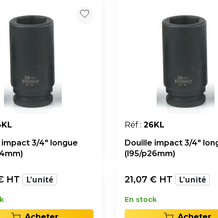
4KL
Réf :
26KL
e impact 3/4" longue
Douille impact 3/4" lo
24mm)
(l95/p26mm)
€ HT
L'unité
21,07
€ HT
L'unité
k
En stock
Acheter
Acheter