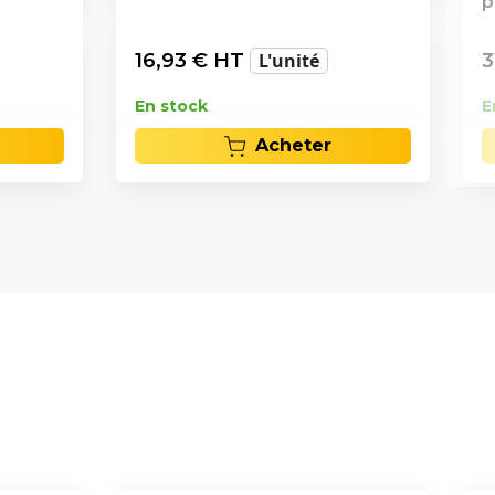
p
16,93
€ HT
L'unité
3
En stock
E
Acheter