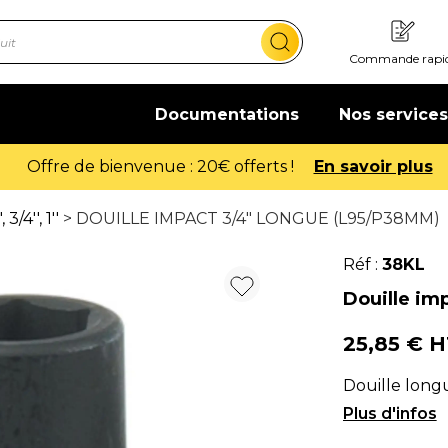
Commande rapi
Documentations
Nos services
Offre de bienvenue : 20€ offerts !
En savoir plus
3/4'', 1''
> DOUILLE IMPACT 3/4" LONGUE (L95/P38MM)
Réf :
38KL
Douille im
25,85 € 
Douille longu
P : 38mm