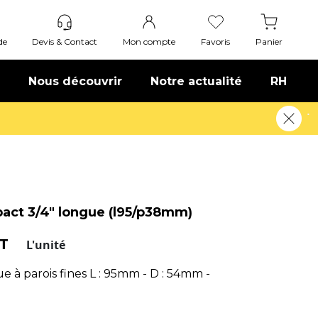
de
Devis & Contact
Mon compte
Favoris
Panier
Nous découvrir
Notre actualité
RH
pact 3/4" longue (l95/p38mm)
HT
L'unité
e à parois fines L : 95mm - D : 54mm -