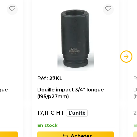
Réf :
27KL
R
ngue
Douille impact 3/4" longue
D
(l95/p27mm)
(
17,11
€ HT
L'unité
2
En stock
E
Acheter