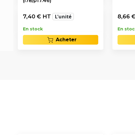
(l78/p17.46)
7,40
€ HT
L'unité
8,66
€
En stock
En stoc
Acheter