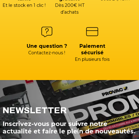
Et le stock en 1 clic !
Dès 200€ HT
d’achats
Une question ?
Paiement
sécurisé
Contactez-nous !
En plusieurs fois
NEWSLETTER
Inscrivez-vous pour suivre notre
actualité et faire le plein de nouveautés.