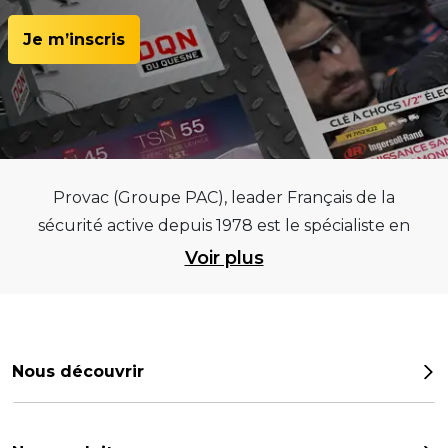
Je m’inscris
Provac (Groupe PAC), leader Français de la
sécurité active depuis 1978 est le spécialiste en
équipements pour garages et centres
Voir plus
automobiles, outillages pneumatiques et
électriques et consommables pneumaticiens au
service du pneumatique. Trouvez parmi les
meilleurs équipements sur des critères de
Nous découvrir
qualité, de pérennité et d’avance technologique
Notre histoire
pour que la roue remplisse au mieux sa mission.