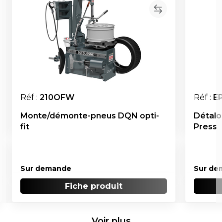
Réf :
210OFW
Réf :
E
Monte/démonte-pneus DQN opti-
Détalo
fit
Press
Sur demande
Sur de
Fiche produit
Voir plus