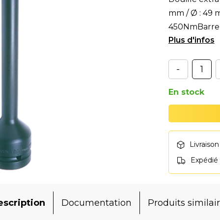
mm / Ø : 49 m
450NmBarre d
déterminé
-
En stock
Livraison
Expédié
scription
Documentation
Produits similai