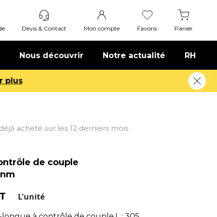
de
Devis & Contact
Mon compte
Favoris
Panier
Nous découvrir
Notre actualité
RH
t déjà acheté sur les 12 derniers mois
ontrôle de couple
0nm
HT
L'unité
-longue à contrôle de couple.L : 305