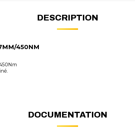
DESCRIPTION
27MM/450NM
: 450Nm
iné.
DOCUMENTATION