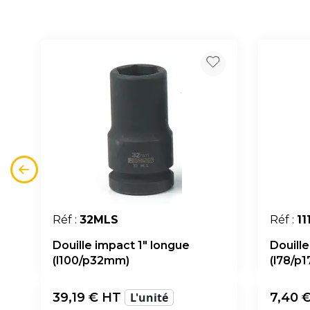
Réf :
32MLS
Réf :
11
Douille impact 1" longue
Douille
(l100/p32mm)
(l78/p1
39,19
€ HT
L'unité
7,40
€