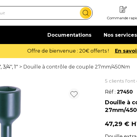
Commande rapi
Documentations
Nos services
Offre de bienvenue : 20€ offerts !
En savoir plus
3/4'', 1''
> Douille à contrôle de couple 27mm/450Nm
5 clients l'on
Réf :
27450
Douille à c
27mm/45
47,29 € 
Douille extra