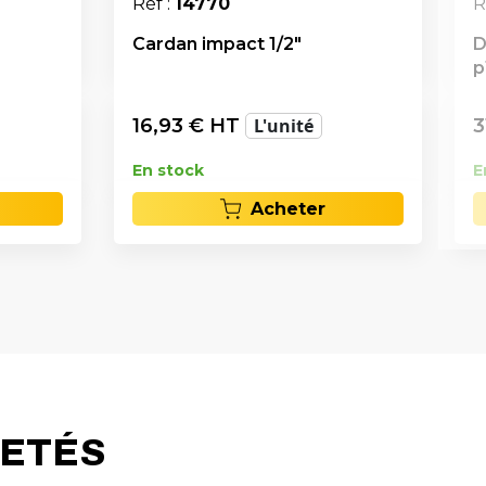
Réf :
14770
R
Cardan impact 1/2"
D
p
16,93
€ HT
L'unité
3
En stock
E
Acheter
HETÉS