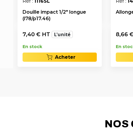
Réf :
1116SL
Réf :
1
Douille impact 1/2" longue
Allonge
(l78/p17.46)
7,40
€ HT
L'unité
8,66
€
En stock
En stoc
Acheter
NOS 