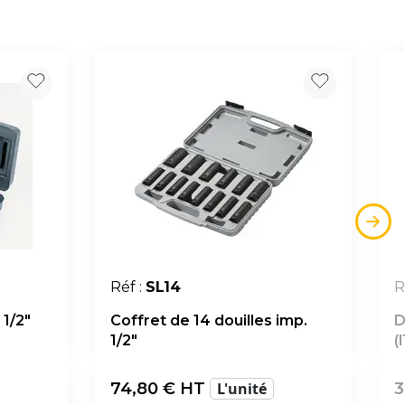
Réf :
SL14
R
 1/2"
Coffret de 14 douilles imp.
D
1/2"
(
74,80
€ HT
L'unité
3