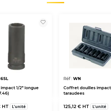
16SL
Réf :
WN
 impact 1/2" longue
Coffret douilles impact
7.46)
taraudees
 HT
L'unité
125,12
€ HT
L'unité