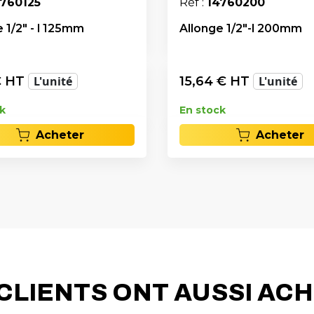
4760125
Réf :
14760200
 1/2" - l 125mm
Allonge 1/2"-l 200mm
 HT
L'unité
15,64
€ HT
L'unité
k
En stock
Acheter
Acheter
CLIENTS ONT AUSSI AC