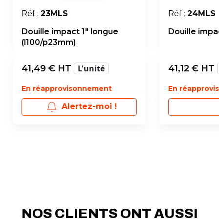
Réf :
23MLS
Réf :
24MLS
Douille impact 1" longue
Douille impa
(l100/p23mm)
41,49
€ HT
L'unité
41,12
€ HT
En réapprovisonnement
En réapprov
Alertez-moi !
NOS CLIENTS ONT AUSSI