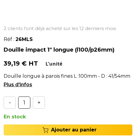
2 clients l'ont déjà acheté sur les 12 derniers mois
Réf :
26MLS
Douille impact 1" longue (l100/p26mm)
39,19 € HT
L'unité
Douille longue à parois fines L :100mm - D : 41/54mm
- P : 26mm
-
+
En stock
Ajouter au panier