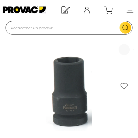
Offre de bienvenue : 20€ offerts !
En savoir plus