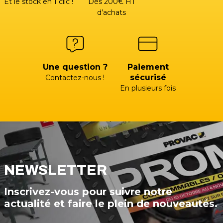
Et le stock en 1 clic !
Dès 200€ HT
d’achats
Une question ?
Paiement
sécurisé
Contactez-nous !
En plusieurs fois
NEWSLETTER
Inscrivez-vous pour suivre notre
actualité et faire le plein de nouveautés.