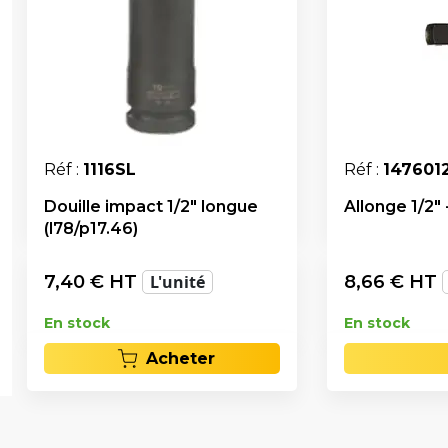
Réf :
1116SL
Réf :
147601
Douille impact 1/2" longue
Allonge 1/2"
(l78/p17.46)
7,40
€ HT
L'unité
8,66
€ HT
En stock
En stock
Acheter