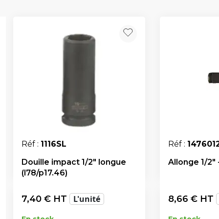
Réf :
1116SL
Réf :
147601
Douille impact 1/2" longue
Allonge 1/2"
(l78/p17.46)
7,40
€ HT
L'unité
8,66
€ HT