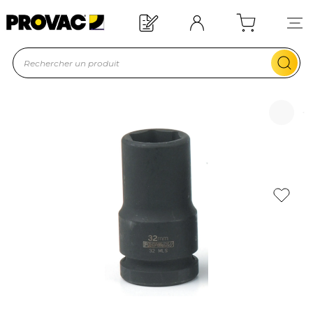
Offre de bienvenue : 20€ offerts !
En savoir plus