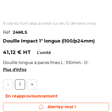
9 clients l'ont déjà acheté sur les 12 derniers mois
Réf :
24MLS
Douille impact 1" longue (l100/p24mm)
41,12 € HT
L'unité
Douille longue à parois fines L : 100mm - D :
38/54mm - P : 24mm
-
+
En réapprovisonnement
Alertez-moi !