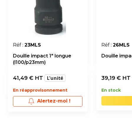
Réf :
23MLS
Réf :
26MLS
Douille impact 1" longue
Douille impa
(l100/p23mm)
41,49
€ HT
L'unité
39,19
€ HT
En réapprovisonnement
En stock
Alertez-moi !