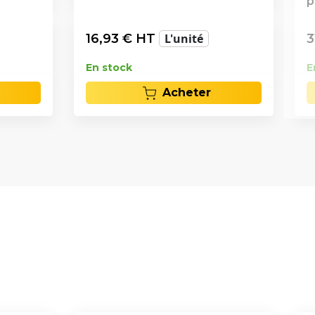
p
16,93
€ HT
L'unité
3
En stock
E
Acheter