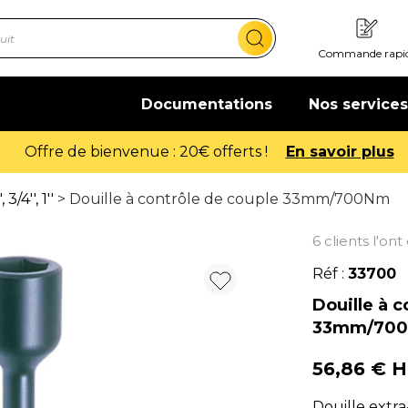
Commande rapi
Documentations
Nos services
Offre de bienvenue : 20€ offerts !
En savoir plus
3/4'', 1''
> Douille à contrôle de couple 33mm/700Nm
6 clients l'on
Réf :
33700
Douille à c
33mm/70
56,86 € 
Douille extra