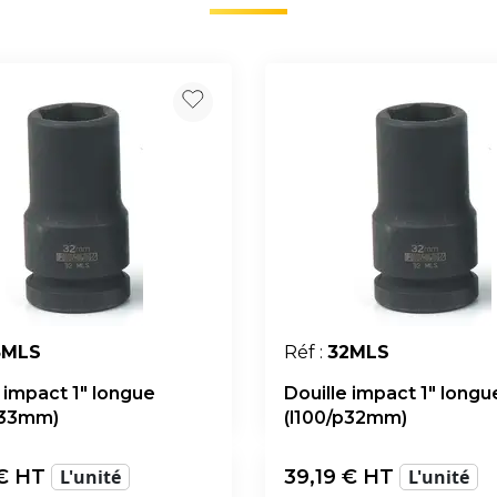
3MLS
Réf :
32MLS
 impact 1" longue
Douille impact 1" longu
p33mm)
(l100/p32mm)
€ HT
L'unité
39,19
€ HT
L'unité