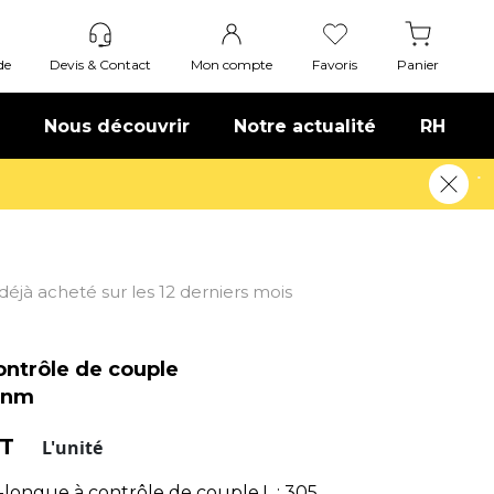
de
Devis & Contact
Mon compte
Favoris
Panier
Nous découvrir
Notre actualité
RH
t déjà acheté sur les 12 derniers mois
ontrôle de couple
0nm
HT
L'unité
-longue à contrôle de couple.L : 305