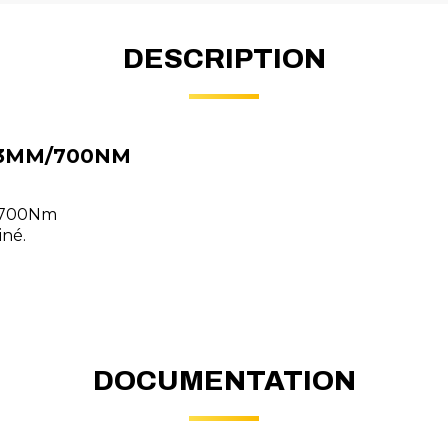
DESCRIPTION
33MM/700NM
 : 700Nm
iné.
DOCUMENTATION