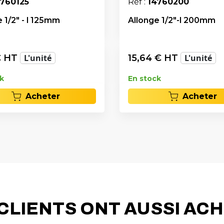
4760125
Réf :
14760200
 1/2" - l 125mm
Allonge 1/2"-l 200mm
 HT
L'unité
15,64
€ HT
L'unité
k
En stock
Acheter
Acheter
CLIENTS ONT AUSSI AC