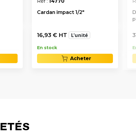
Réf :
14770
R
Cardan impact 1/2"
D
p
16,93
€ HT
L'unité
3
En stock
E
Acheter
HETÉS