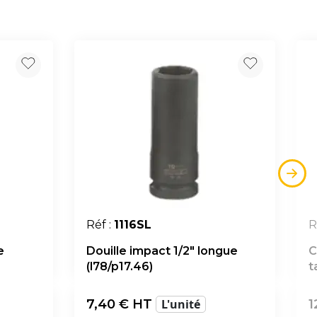
Réf :
1116SL
R
e
Douille impact 1/2" longue
C
(l78/p17.46)
t
7,40
€ HT
L'unité
1