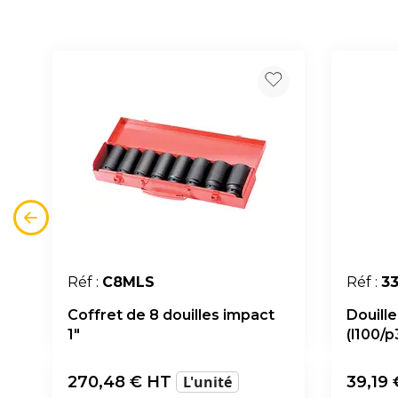
Réf :
C8MLS
Réf :
3
Coffret de 8 douilles impact
Douille
1"
(l100/
270,48
€ HT
L'unité
39,19