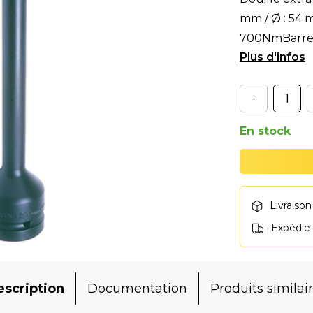
mm / Ø : 54 m
700NmBarre d
déterminé
-
En stock
Livraison
Expédié
scription
Documentation
Produits similai