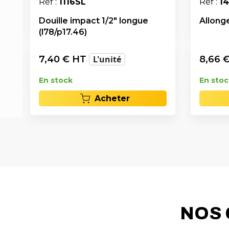
Réf :
1116SL
Réf :
1
Douille impact 1/2" longue
Allonge
(l78/p17.46)
7,40
€ HT
L'unité
8,66
€
En stock
En stoc
Acheter
NOS 