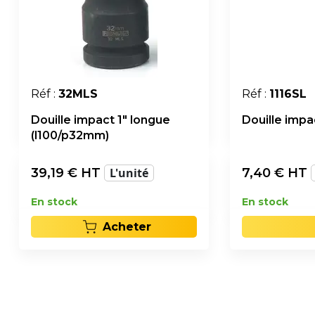
Réf :
32MLS
Réf :
1116SL
Douille impact 1" longue
Douille impac
(l100/p32mm)
39,19
€ HT
L'unité
7,40
€ HT
En stock
En stock
Acheter