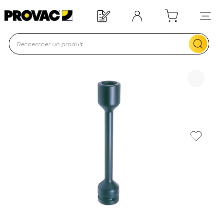
Offre de bienvenue : 20€ offerts !
En savoir plus