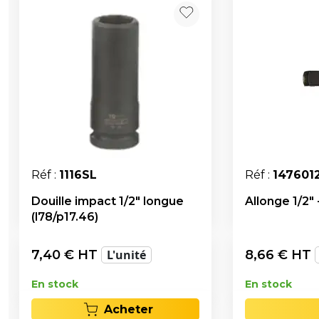
Réf :
1116SL
Réf :
147601
Douille impact 1/2" longue
Allonge 1/2"
(l78/p17.46)
7,40
€ HT
L'unité
8,66
€ HT
En stock
En stock
Acheter