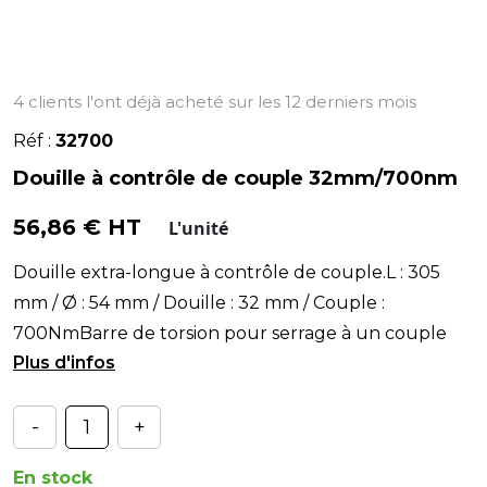
4 clients l'ont déjà acheté sur les 12 derniers mois
Réf :
32700
Douille à contrôle de couple 32mm/700nm
56,86 € HT
L'unité
Douille extra-longue à contrôle de couple.L : 305
mm / Ø : 54 mm / Douille : 32 mm / Couple :
700NmBarre de torsion pour serrage à un couple
déterminé
-
+
En stock