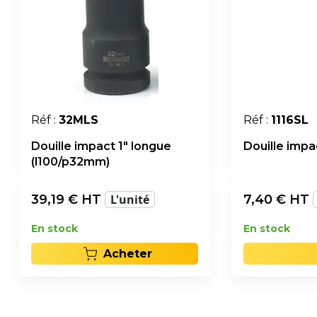
Réf :
32MLS
Réf :
1116SL
Douille impact 1" longue
Douille impac
(l100/p32mm)
39,19
€ HT
L'unité
7,40
€ HT
En stock
En stock
Acheter