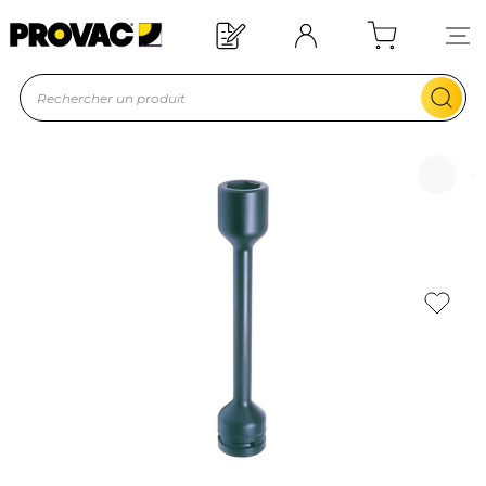
Offre de bienvenue : 20€ offerts !
En savoir plus