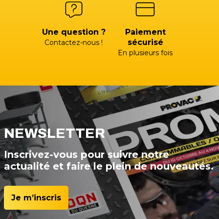
Une question ?
Paiement
sécurisé
Contactez-nous !
En plusieurs fois
NEWSLETTER
Inscrivez-vous pour suivre notre
actualité et faire le plein de nouveautés.
Je m’inscris