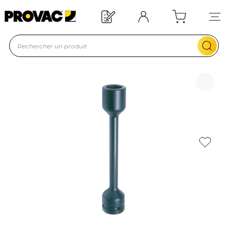
Offre de bienvenue : 20€ offerts !
En savoir plus