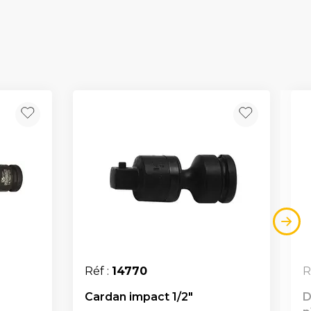
Réf :
14770
R
Cardan impact 1/2"
D