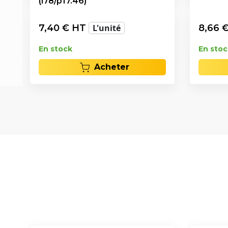
(l78/p17.46)
7,40
€ HT
L'unité
8,66
€
En stock
En stoc
Acheter