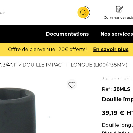
Commande rapi
Documentations
Nos services
Offre de bienvenue : 20€ offerts !
En savoir plus
3/4'', 1''
> DOUILLE IMPACT 1" LONGUE (L100/P38MM)
3 clients l'on
Réf :
38MLS
Douille im
39,19 € 
Douille longu