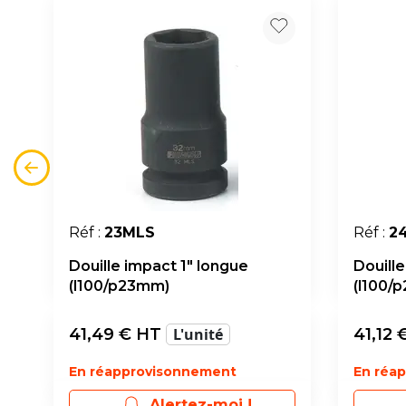
Réf :
23MLS
Réf :
2
Douille impact 1" longue
Douille
(l100/p23mm)
(l100/
41,49
€ HT
L'unité
41,12
€
En réapprovisonnement
En réa
Alertez-moi !