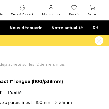
de
Devis & Contact
Mon compte
Favoris
Panier
Nous découvrir
Notre actualité
RH
t déjà acheté sur les 12 derniers mois
pact 1" longue (l100/p38mm)
HT
L'unité
e à parois fines L : 100mm - D : 54mm