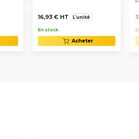
p
16,93
€ HT
L'unité
3
En stock
E
Acheter