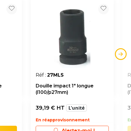
Réf :
27MLS
R
e
Douille impact 1" longue
D
(l100/p27mm)
(
39,19
€ HT
L'unité
3
En réapprovisonnement
E
Alertez-moi !