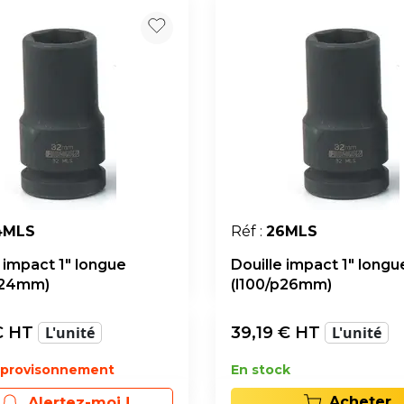
4MLS
Réf :
26MLS
 impact 1" longue
Douille impact 1" longu
p24mm)
(l100/p26mm)
 HT
L'unité
39,19
€ HT
L'unité
pprovisonnement
En stock
Acheter
Alertez-moi !