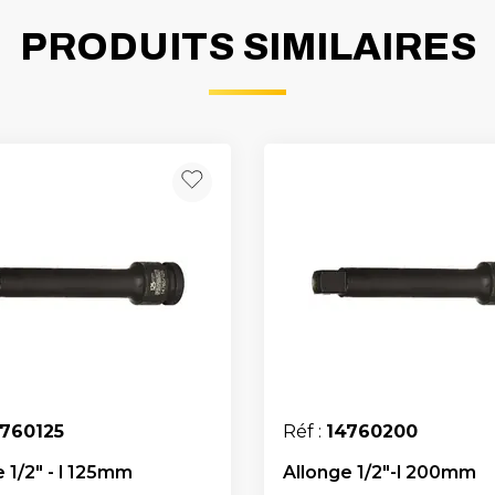
PRODUITS SIMILAIRES
4760125
Réf :
14760200
 1/2" - l 125mm
Allonge 1/2"-l 200mm