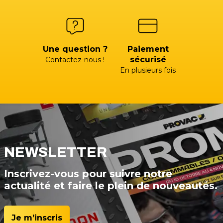
Une question ?
Paiement
sécurisé
Contactez-nous !
En plusieurs fois
NEWSLETTER
Inscrivez-vous pour suivre notre
actualité et faire le plein de nouveautés.
Je m’inscris