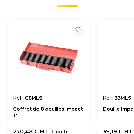
Réf :
C8MLS
Réf :
33MLS
Coffret de 8 douilles impact
Douille impa
1"
270,48
€ HT
L'unité
39,19
€ HT