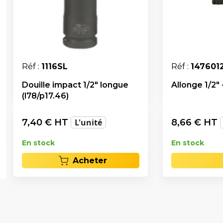
Réf :
1116SL
Réf :
147601
Douille impact 1/2" longue
Allonge 1/2"
(l78/p17.46)
7,40
€ HT
L'unité
8,66
€ HT
En stock
En stock
Acheter