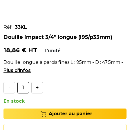
Réf :
33KL
Douille impact 3/4" longue (l95/p33mm)
18,86 € HT
L'unité
Douille longue à parois fines L : 95mm - D : 47,5mm -
P : 33mm
-
+
En stock
Ajouter au panier