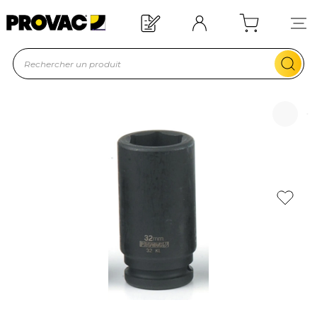
Offre de bienvenue : 20€ offerts !
En savoir plus