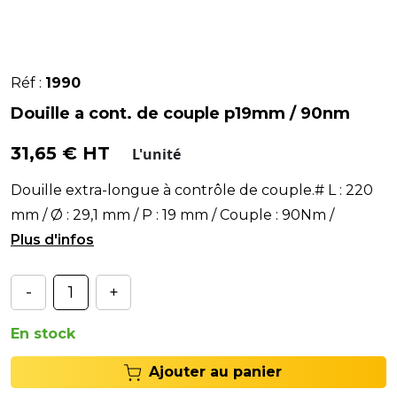
Réf :
1990
Douille a cont. de couple p19mm / 90nm
31,65 € HT
L'unité
Douille extra-longue à contrôle de couple.# L : 220
mm / Ø : 29,1 mm / P : 19 mm / Couple : 90Nm /
Couleur : jaune#
-
+
En stock
Ajouter au panier