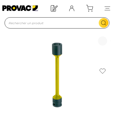
Offre de bienvenue : 20€ offerts !
En savoir plus