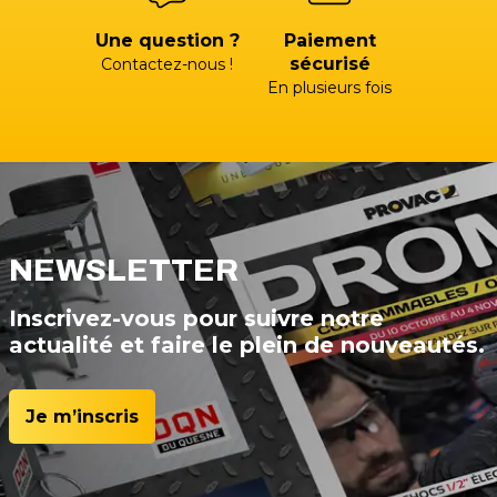
Une question ?
Paiement
sécurisé
Contactez-nous !
En plusieurs fois
NEWSLETTER
Inscrivez-vous pour suivre notre
actualité et faire le plein de nouveautés.
Je m’inscris