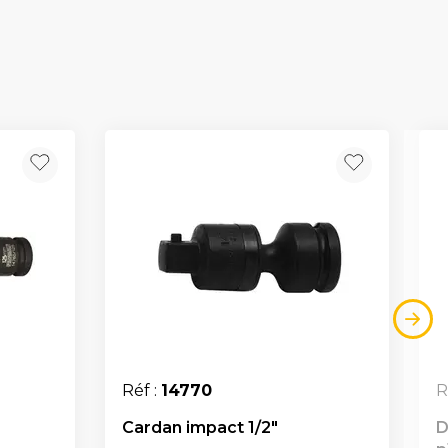
Réf :
14770
R
Cardan impact 1/2"
D