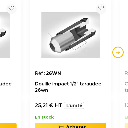
Réf :
26WN
R
audee
Douille impact 1/2" taraudee
C
26wn
t
25,21
€ HT
L'unité
1
En stock
E
Acheter