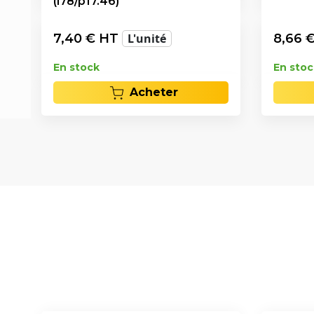
(l78/p17.46)
7,40
€ HT
L'unité
8,66
€
En stock
En stoc
Acheter