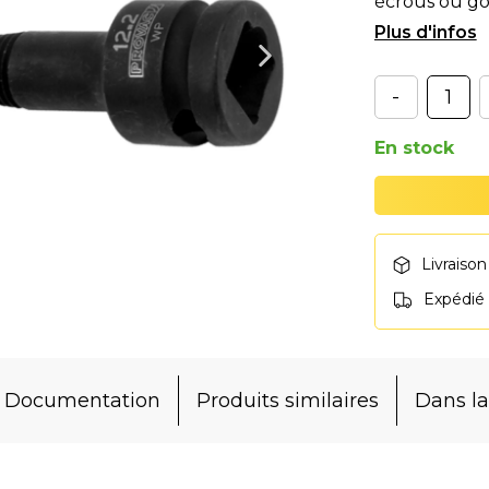
écrous ou gou
lorsque la cl
-
En stock
Livraison
Expédié
Documentation
Produits similaires
Dans 