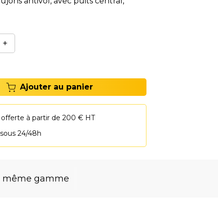
jons antivol, avec puits central,
é est perdue!
+
Ajouter au panier
 offerte à partir de 200 € HT
 sous 24/48h
la même gamme