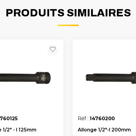
PRODUITS SIMILAIRES
4760125
Réf :
14760200
 1/2" - l 125mm
Allonge 1/2"-l 200mm