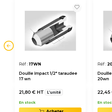
Réf :
17WN
Réf :
2
Douille impact 1/2" taraudee
Douill
17 wn
20wn
21,80
€ HT
L'unité
22,45
En stock
En stoc
Acheter