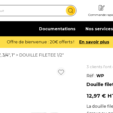
Commande rapi
Documentations
Nos services
Offre de bienvenue : 20€ offerts !
En savoir plus
3/4'', 1''
> DOUILLE FILETEE 1/2"
3 clients l'on
Réf :
WP
Douille file
12,97 € 
La douille fil