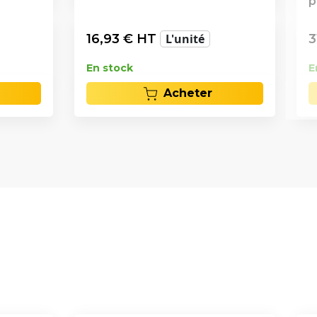
p
16,93
€ HT
L'unité
3
En stock
E
Acheter