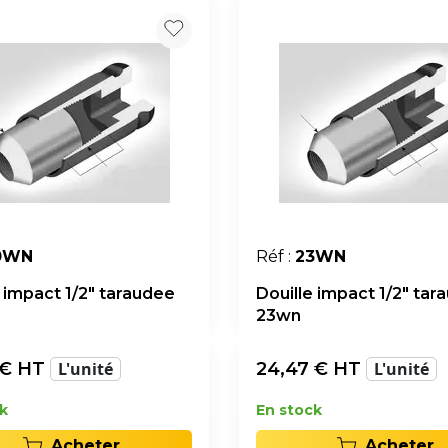
0WN
Réf :
23WN
e impact 1/2" taraudee
Douille impact 1/2" tar
23wn
€ HT
L'unité
24,47
€ HT
L'unité
k
En stock
Acheter
Acheter