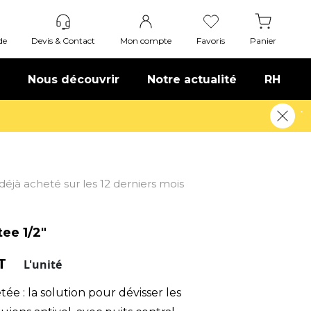
de
Devis & Contact
Mon compte
Favoris
Panier
Nous découvrir
Notre actualité
RH
t déjà acheté sur les 12 derniers mois
tee 1/2"
HT
L'unité
etée : la solution pour dévisser les