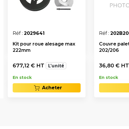
Réf :
2029641
Réf :
202B20
Kit pour roue alesage max
Couvre pale
222mm
202/206
677,12
€ HT
L'unité
36,80
€ H
En stock
En stock
Acheter