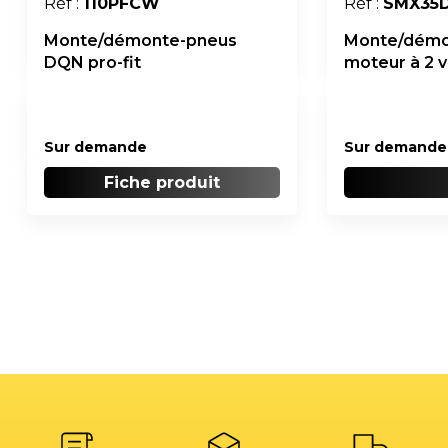
Réf :
110PFCW
Réf :
SMX35
Monte/démonte-pneus
Monte/démo
DQN pro-fit
moteur à 2 v
Sur demande
Sur demande
Fiche produit