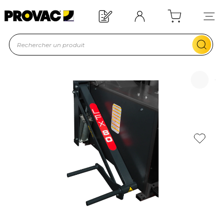
Offre de bienvenue : 20€ offerts !
En savoir plus