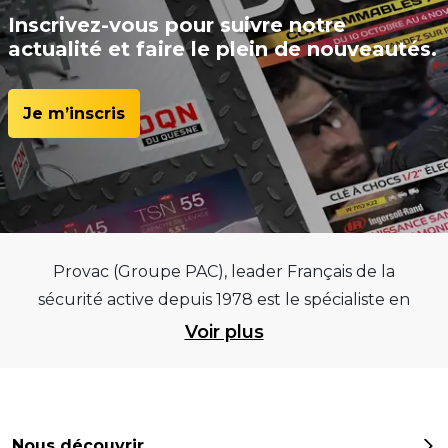
Inscrivez-vous pour suivre notre
actualité et faire le plein de nouveautés.
Je m’inscris
Provac (Groupe PAC), leader Français de la
sécurité active depuis 1978 est le spécialiste en
équipements pour garages et centres
Voir plus
automobiles, outillages pneumatiques et
électriques et consommables pneumaticiens au
service du pneumatique. Trouvez parmi les
meilleurs équipements sur des critères de
Nous découvrir