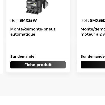
Réf :
SMX35W
Réf :
SMX35
Monte/démonte-pneus
Monte/démo
automatique
moteur à 2 v
Sur demande
Sur demande
Fiche produit