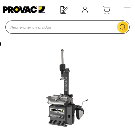
Offre de bienvenue : 20€ offerts !
En savoir plus