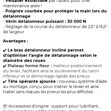
-
Pédalier extractible
par l'avant pour une
maintenance aisée !
-
Poignée courbée pour protéger la main lors du
détalonnage
-
Vérin détalonneur puissant : 30 000 N
- Réglage de la course du détalonneur de 2,5" à 15,5"
de largeur
Avantages :
✔️
Le bras détalonneur incliné permet
d'optimiser l'angle de détalonnage selon le
diamètre des roues
✔️
Plateau forme fleur :
meilleur positionnement
du levier, facilitant ainsi le soulèvement du talon
inférieur et le démontage rapide des pneus
✔️
Tête opérante ajourée :
nouveau système d'aide
au montage, conçu pour insérer le levier et ainsi
traiter sans risques les pneus les plus difficiles
📦 Accessoires d'origine : support pour lubrifiant,