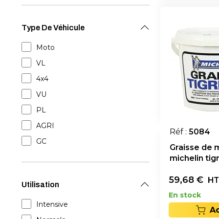
Type De Véhicule
Moto
VL
4x4
VU
PL
AGRI
Réf :
5084
GC
Graisse de
michelin tig
59,68
€
HT
Utilisation
En stock
Intensive
A