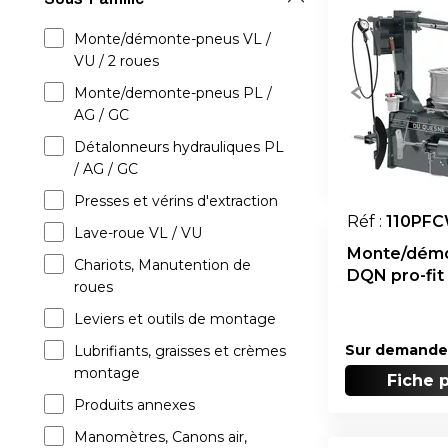
Monte/démonte-pneus VL /
VU / 2 roues
Monte/demonte-pneus PL /
AG / GC
Détalonneurs hydrauliques PL
/ AG / GC
Presses et vérins d'extraction
Réf :
110PF
Lave-roue VL / VU
Monte/dém
Chariots, Manutention de
DQN pro-fit
roues
Leviers et outils de montage
Sur demande
Lubrifiants, graisses et crèmes
montage
Fiche 
Produits annexes
Manomètres, Canons air,