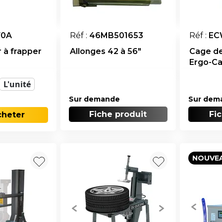
70A
Réf :
46MB501653
Réf :
EC
 à frapper
Allonges 42 à 56"
Cage d
Ergo-C
L'unité
Sur demande
Sur dem
Fiche produit
Fi
cheter
NOUVE