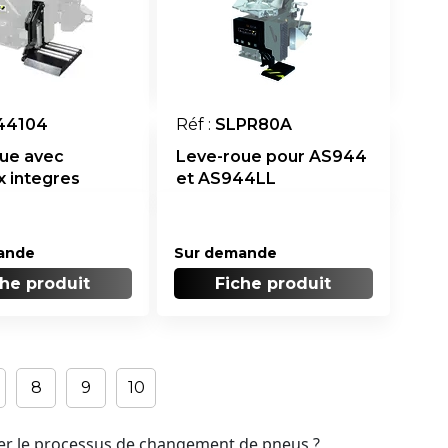
44104
Réf :
SLPR80A
ue avec
Leve-roue pour AS944
x integres
et AS944LL
ande
Sur demande
che produit
Fiche produit
8
9
10
rer le processus de changement de pneus ?