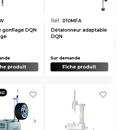
W
Réf :
010MFA
e gonflage DQN
Détalonneur adaptable
age
DQN
ande
Sur demande
che produit
Fiche produit
AU