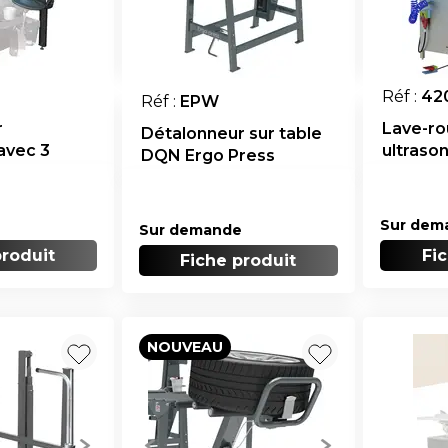
Réf :
42
Réf :
EPW
r
Lave-ro
Détalonneur sur table
avec 3
ultraso
DQN Ergo Press
Sur dem
Sur demande
produit
Fi
Fiche produit
NOUVEAU