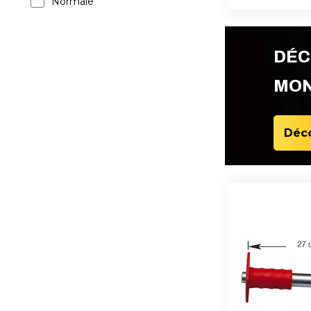
Normale
DÉC
MON
Déco