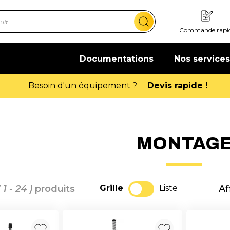
Commande rapi
Documentations
Nos services
Offre de bienvenue : 20€ offerts !
En savo
MONTAG
( 1 - 24 )
produits
Grille
Liste
Af