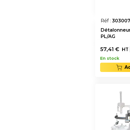
Réf :
30300
Détalonneur
PL/AG
57,41
€
HT
En stock
A