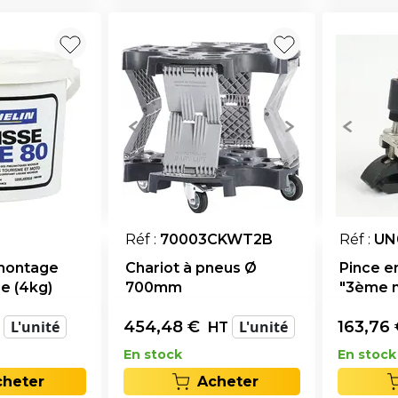
Réf :
70003CKWT2B
Réf :
UN
 montage
Chariot à pneus Ø
Pince e
re (4kg)
700mm
"3ème 
L'unité
454,48
€
L'unité
163,76
HT
En stock
En stock
cheter
Acheter