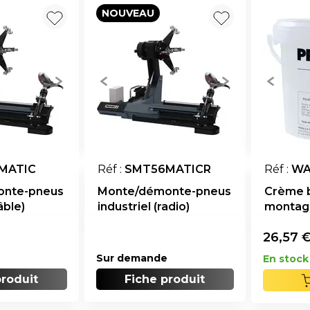
NOUVEAU
MATIC
Réf :
SMT56MATICR
Réf :
WA
onte-pneus
Monte/démonte-pneus
Crème 
âble)
industriel (radio)
montage
26,57
Sur demande
En stock
produit
Fiche produit