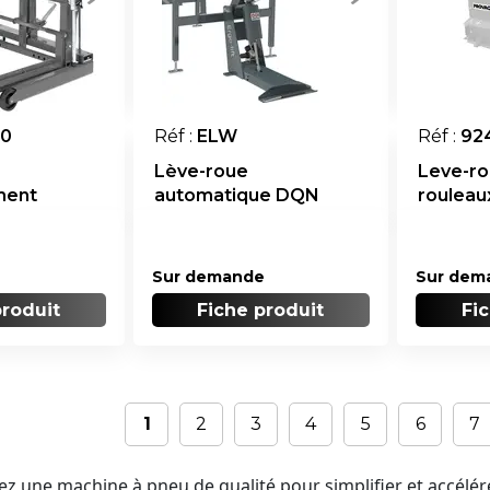
0
Réf :
ELW
Réf :
92
Lève-roue
Leve-ro
ment
automatique DQN
rouleau
Ergo-Lift
Sur demande
Sur dem
produit
Fiche produit
Fi
1
2
3
4
5
6
7
z une machine à pneu de qualité pour simplifier et accélé