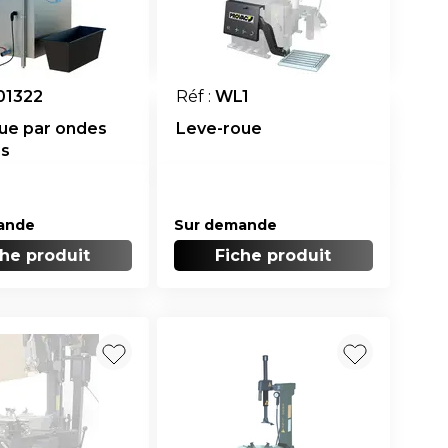
01322
Réf :
WL1
ue par ondes
Leve-roue
ns
ande
Sur demande
che produit
Fiche produit