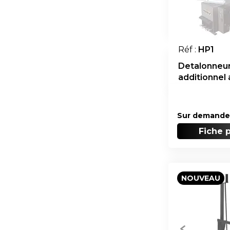
Réf :
HP1
Detalonneu
additionnel 
outils
Sur demande
Fiche 
NOUVEAU