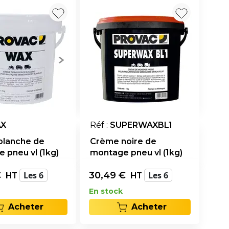
X
Réf :
SUPERWAXBL1
blanche de
Crème noire de
 pneu vl (1kg)
montage pneu vl (1kg)
€
Les 6
30,49
€
Les 6
HT
HT
En stock
Acheter
Acheter