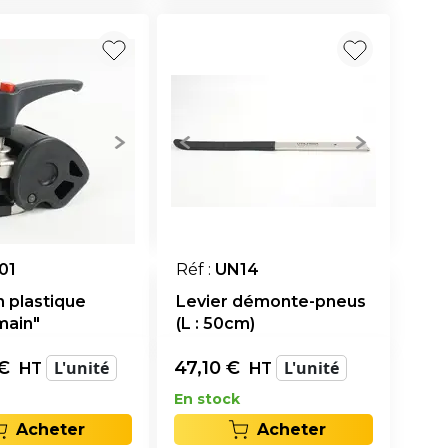
01
Réf :
UN14
n plastique
Levier démonte-pneus
main"
(L : 50cm)
€
L'unité
47,10
€
L'unité
HT
HT
En stock
Acheter
Acheter