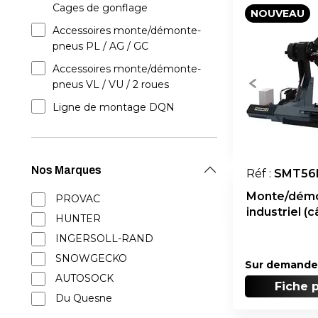
Cages de gonflage
NOUVEAU
Accessoires monte/démonte-
pneus PL / AG / GC
Accessoires monte/démonte-
pneus VL / VU / 2 roues
Ligne de montage DQN
Nos Marques
Réf :
SMT56
Monte/dém
PROVAC
industriel (c
HUNTER
INGERSOLL-RAND
SNOWGECKO
Sur demande
AUTOSOCK
Fiche 
Du Quesne