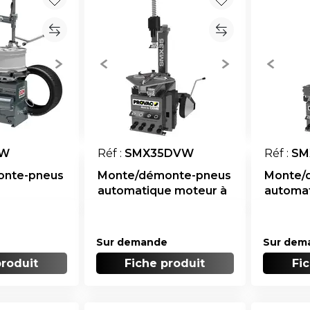
CW
Réf :
SMX35DVW
Réf :
SM
onte-pneus
Monte/démonte-pneus
Monte/
automatique moteur à
automa
2 vitesses
inverter
Sur demande
Sur dem
produit
Fiche produit
Fi