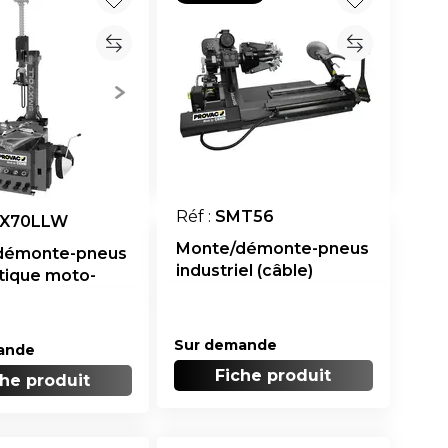
Réf :
SMT56
X70LLW
Monte/démonte-pneus
démonte-pneus
industriel (câble)
tique moto-
 et sans levier
Sur demande
ande
Fiche produit
che produit