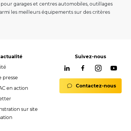
s pour garages et centres automobiles, outillages
mi les meilleurs équipements sur des critères
e au mieux sa mission.
e, ponts 2 colonnes, machines de montage de
gnostic avancés système ADAS, mais aussi les
soins, nous avons les solutions adaptées pour
reconnues pour leur fiabilité, leur durabilité et
actualité
Suivez-nous
 équipements fiables et durables.
ité
ne offre complète de services pour assurer
rats full service, formations). Notre équipe est
e presse
Contactez-nous
 Nous sommes là pour vous conseiller et vous
C en action
mmerciales et SAV sont à votre disposition pour
etter
ions.
tration sur site
nts.
ation
ences de la norme iso 9001:2015.