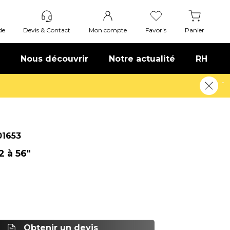
de
Devis & Contact
Mon compte
Favoris
Panier
Nous découvrir
Notre actualité
RH
venue : 20€ offerts !
En savoir plus
1653
2 à 56"
Obtenir un devis