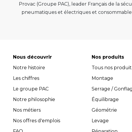
Provac (Groupe PAC), leader Français de la sécur
pneumatiques et électriques et consommables 
de qualité, de pérenn
Provac propose une large gamme d'équipemen
pneus, équilibreuses de roue, contrôleur de
consommables comme les valves pneu tubeless 
optimiser l'efficacité et la productivité de vot
Nous découvrir
Nos produits
leur performance exceptionnelle.
Notre histoire
Tous nos produit
Avec plus de 45 ans d’expérience, PROVAC 
Les chiffres
l’installation et la maintenance des équipement
Montage
composée de professionnels expérimentés et 
Le groupe PAC
Serrage / Gonfla
guider dans le choix des équipements les plus 
Notre philosophie
Équilibrage
four
Nos métiers
Géométrie
Pro
Toutes les activités, y compris
Nos offres d'emplois
Levage
FAQ
Réparation