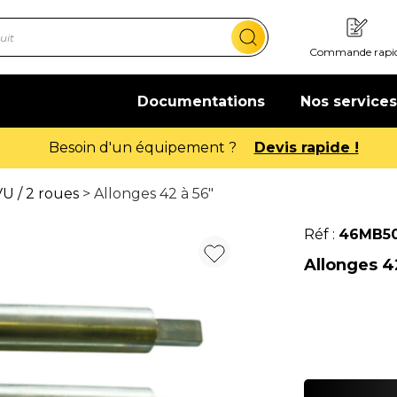
Commande rapi
Documentations
Nos services
Offre de bien
U / 2 roues
> Allonges 42 à 56"
Réf :
46MB50
Allonges 4