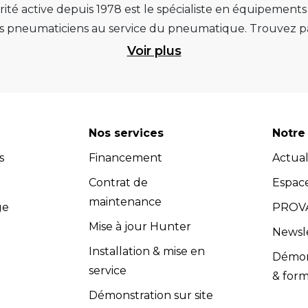
ité active depuis 1978 est le spécialiste en équipement
pneumaticiens au service du pneumatique. Trouvez par
ité et d’avance technologique pour que la roue rempliss
Voir plus
ts et matériels de garage : ponts élévateurs de voitur
 géométrie, compresseurs pistons et à vis, outils de dia
et les masses d’équilibrage... Quels que soient vos be
re atelier. Retrouvez une sélection de marques renommées, 
Nos services
Notre 
 Vous pouvez donc avoir l'assurance d'investir dans des
s
Financement
Actual
dispose d’un service après-vente efficace et propose u
s (contrats de maintenance, extensions de garantie, cont
Contrat de
Espac
compétents dans le domaine de l'équipement de garage.
maintenance
ge
PROVA
adaptés à vos besoins spécifiques. Les équipes Provac co
Mise à jour Hunter
Newsl
nir un soutien technique et répondre à toutes vos quest
Installation & mise en
Démons
vac accorde une grande importance à la satisfaction clie
service
& form
 l’installation et la maintenance, sont conformes aux exig
Démonstration sur site