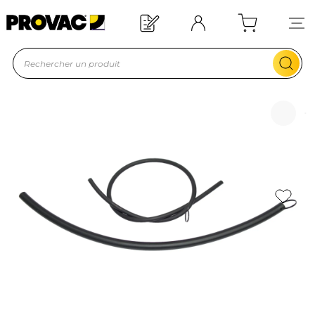
Offre de bienvenue : 20€ offerts !
En savoir plus