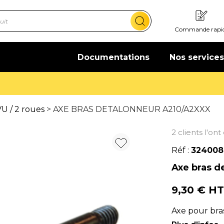
Commande rapi
Documentations
Nos services
Offre de bienvenue : 20€ offerts !
En savoir plus
U / 2 roues
> AXE BRAS DETALONNEUR A210/A2XXX
2 clients l'on
Réf :
324008
Axe bras d
9,30 € H
Axe pour br