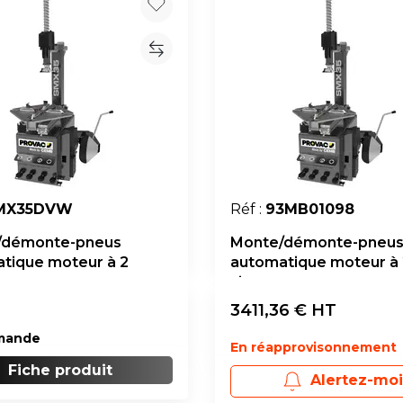
MX35DVW
Réf :
93MB01098
/démonte-pneus
Monte/démonte-pneu
tique moteur à 2
automatique moteur à 
es
vitesses
3411,36
€ HT
mande
En réapprovisonnement
Fiche produit
Alertez-moi