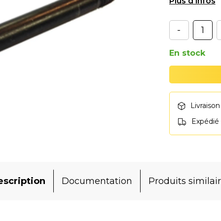
pneus A210/
-
En stock
Livraison
Expédié
scription
Documentation
Produits similai