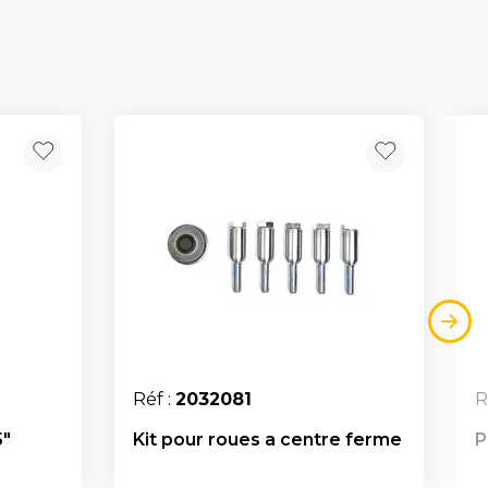
Réf :
2032081
R
5"
Kit pour roues a centre ferme
P