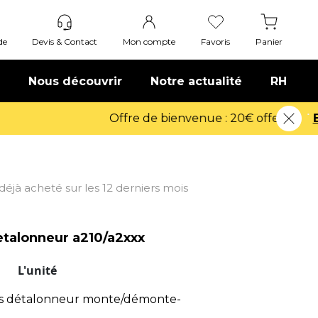
de
Devis & Contact
Mon compte
Favoris
Panier
Nous découvrir
Notre actualité
RH
t déjà acheté sur les 12 derniers mois
etalonneur a210/a2xxx
T
L'unité
as détalonneur monte/démonte-