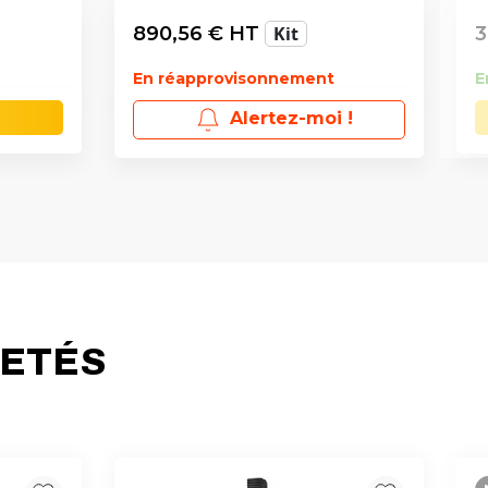
890,56
€ HT
Kit
3
En réapprovisonnement
E
Alertez-moi !
HETÉS