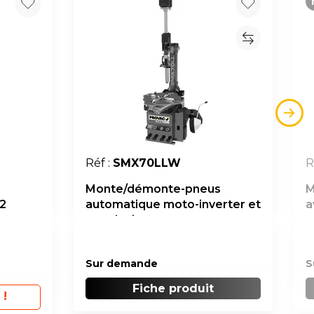
Réf :
SMX70LLW
R
s
Monte/démonte-pneus
M
2
automatique moto-inverter et
a
sans levier
Sur demande
S
Fiche produit
 !