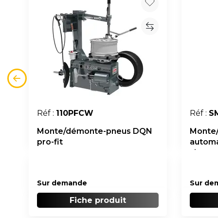
Réf :
110PFCW
Réf :
S
Monte/démonte-pneus DQN
Monte
pro-fit
automa
vitess
Sur demande
Sur de
Fiche produit