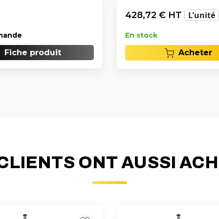
428,72
€ HT
L'unité
mande
En stock
Fiche produit
Acheter
CLIENTS ONT AUSSI AC