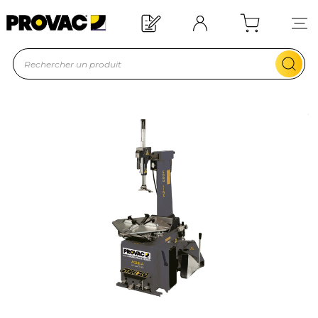
Offre de bienvenue : 20€ offerts !
En savoir plus