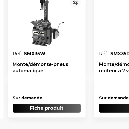
Réf :
SMX35W
Réf :
SMX35
Monte/démonte-pneus
Monte/démo
automatique
moteur à 2 v
Sur demande
Sur demande
Fiche produit