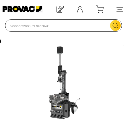
Offre de bienvenue : 20€ offerts !
En savoir plus