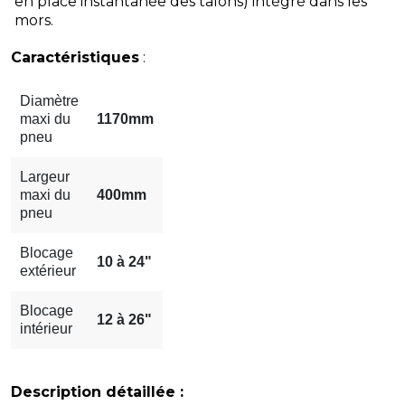
en place instantanée des talons) intégré dans les
mors.
Caractéristiques
:
Diamètre
maxi du
1170mm
pneu
Largeur
maxi du
400mm
pneu
Blocage
10 à 24"
extérieur
Blocage
12 à 26"
intérieur
Description détaillée :