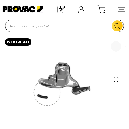
Offre de bienvenue : 20€ offerts !
En savoir plus
NOUVEAU