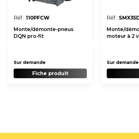
Réf :
110PFCW
Réf :
SMX35
Monte/démonte-pneus
Monte/démo
DQN pro-fit
moteur à 2 v
Sur demande
Sur demande
Fiche produit