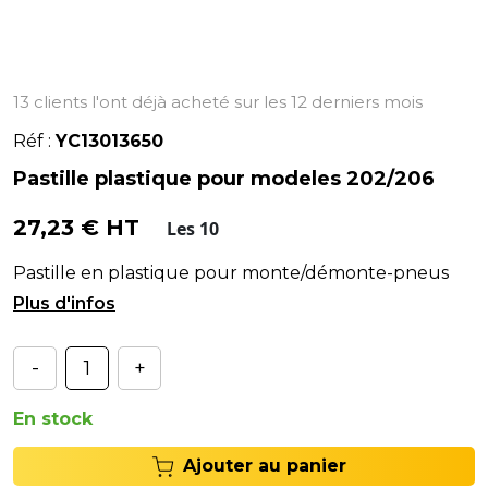
13 clients l'ont déjà acheté sur les 12 derniers mois
Réf :
YC13013650
Pastille plastique pour modeles 202/206
27,23 € HT
Les 10
Pastille en plastique pour monte/démonte-pneus
202 et 206.
-
+
En stock
Ajouter au panier