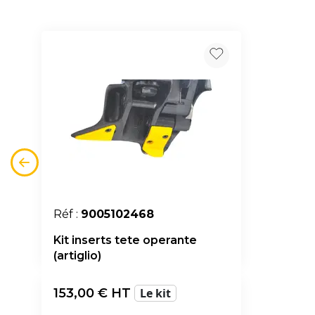
Réf :
9005102468
Kit inserts tete operante
(artiglio)
153,00
€ HT
Le kit