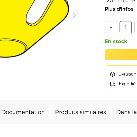
120 mm).# Pr
et 500.
-
En stock
Livraison
Expédié
Documentation
Produits similaires
Dans 