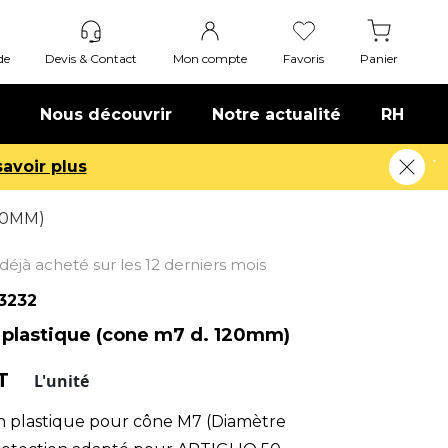
de
Devis & Contact
Mon compte
Favoris
Panier
Nous découvrir
Notre actualité
RH
20MM)
t déjà acheté sur les 12 derniers mois
3232
 plastique (cone m7 d. 120mm)
HT
L'unité
n plastique pour cône M7 (Diamètre