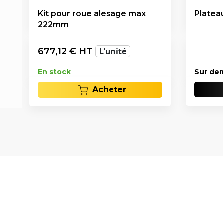
Kit pour roue alesage max
Platea
222mm
677,12
€ HT
L'unité
En stock
Sur de
Acheter