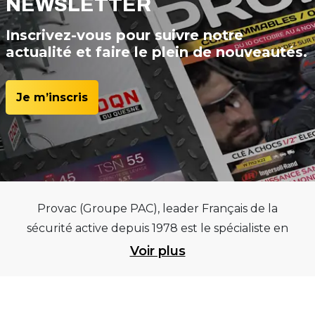
NEWSLETTER
Inscrivez-vous pour suivre notre
actualité et faire le plein de nouveautés.
Je m’inscris
Provac (Groupe PAC), leader Français de la
sécurité active depuis 1978 est le spécialiste en
équipements pour garages et centres
Voir plus
automobiles, outillages pneumatiques et
électriques et consommables pneumaticiens au
service du pneumatique. Trouvez parmi les