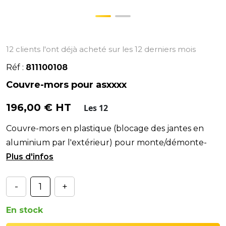
12 clients l'ont déjà acheté sur les 12 derniers mois
Réf :
811100108
Couvre-mors pour asxxxx
196,00 € HT
Les 12
Couvre-mors en plastique (blocage des jantes en
aluminium par l'extérieur) pour monte/démonte-
pneus CORGHI A210/A2XXX.#
-
+
En stock