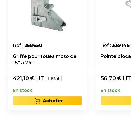
Réf :
258650
Réf :
339146
Griffe pour roues moto de
Pointe bloca
15" a 24"
421,10
€ HT
Les 4
56,70
€ H
En stock
En stock
Acheter