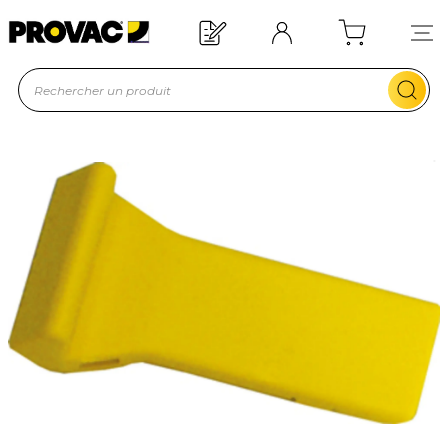
Offre de bienvenue : 20€ offerts !
En savoir plus