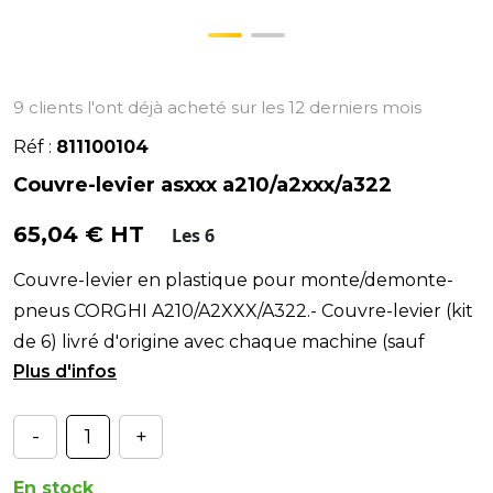
9 clients l'ont déjà acheté sur les 12 derniers mois
Réf :
811100104
Couvre-levier asxxx a210/a2xxx/a322
65,04 € HT
Les 6
Couvre-levier en plastique pour monte/demonte-
pneus CORGHI A210/A2XXX/A322.- Couvre-levier (kit
de 6) livré d'origine avec chaque machine (sauf
A210N
-
+
En stock