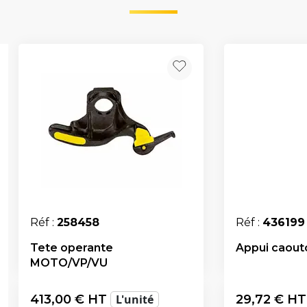
Réf :
258458
Réf :
436199
Tete operante
Appui caout
MOTO/VP/VU
413,00
€ HT
L'unité
29,72
€ H