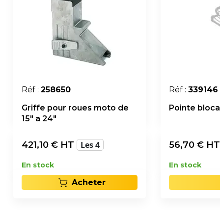
Réf :
258650
Réf :
339146
Griffe pour roues moto de
Pointe bloca
15" a 24"
421,10
€ HT
Les 4
56,70
€ H
En stock
En stock
Acheter