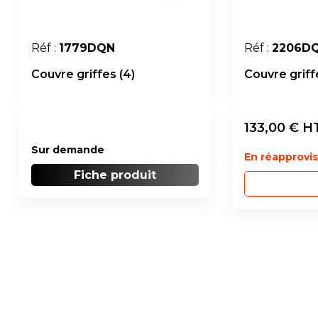
Réf :
1779DQN
Réf :
2206D
Couvre griffes (4)
Couvre griff
133,00
€ H
Sur demande
En réapprov
Fiche produit