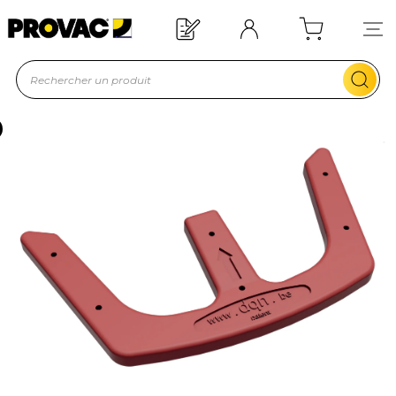
Offre de bienvenue : 20€ offerts !
En savoir plus