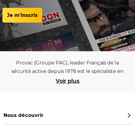
Je m’inscris
Provac (Groupe PAC), leader Français de la
sécurité active depuis 1978 est le spécialiste en
équipements pour garages et centres
Voir plus
automobiles, outillages pneumatiques et
électriques et consommables pneumaticiens au
service du pneumatique. Trouvez parmi les
meilleurs équipements sur des critères de
Nous découvrir
qualité, de pérennité et d’avance technologique
Notre histoire
pour que la roue remplisse au mieux sa mission.