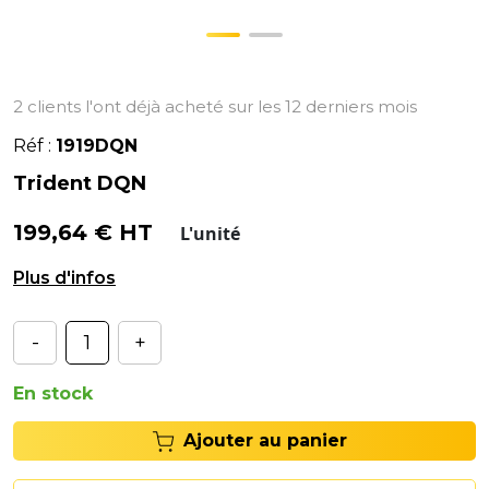
2 clients l'ont déjà acheté sur les 12 derniers mois
Réf :
1919DQN
Trident DQN
199,64 € HT
L'unité
Trident de la marque DU QUESNE (DQN).
-
+
En stock
Ajouter au panier