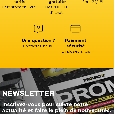
tarifs
gratuite
Sous 24/48h !
Et le stock en 1 clic !
Dès 200€ HT
d’achats
Une question ?
Paiement
sécurisé
Contactez-nous !
En plusieurs fois
NEWSLETTER
Inscrivez-vous pour suivre notre
actualité et faire le plein de nouveautés.