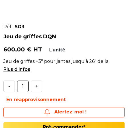
Réf :
SG3
Jeu de griffes DQN
600,00 € HT
L'unité
Jeu de griffes +3" pour jantes jusqu'à 26" de la
marque DU QUESNE (DQN).
-
+
En réapprovisonnement
Alertez-moi !
Pré-commander*