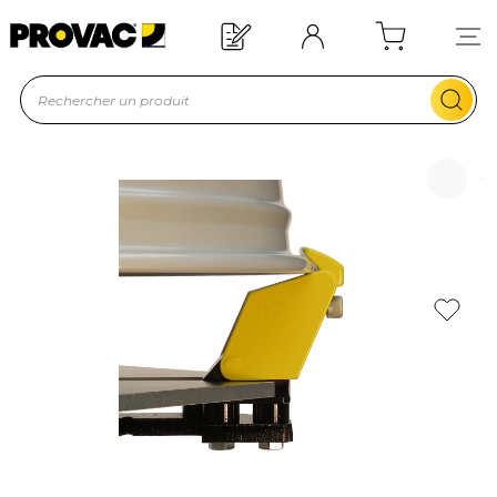
Offre de bienvenue : 20€ offerts !
En savoir plus