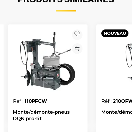
NOUVEAU
Réf :
110PFCW
Réf :
210OF
Monte/démonte-pneus
Monte/démon
DQN pro-fit