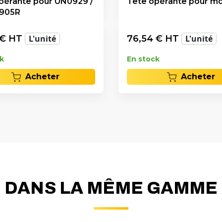
pérante pour UN0929 /
Tête opérante pour m
905R
€ HT
L'unité
76,54
€ HT
L'unité
k
En stock
Acheter
Acheter
DANS LA MÊME GAMME