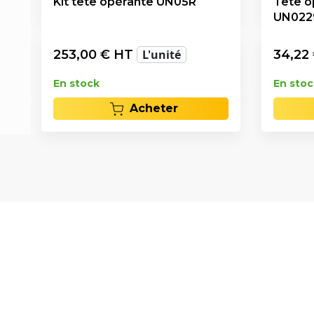
Kit tête opérante UN05R
Tête o
UN022
253,00
€ HT
L'unité
34,22
En stock
En stoc
Acheter