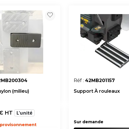
2MB200304
Réf :
42MB201157
ylon (milieu)
Support À rouleaux
€ HT
L'unité
Sur demande
pprovisonnement