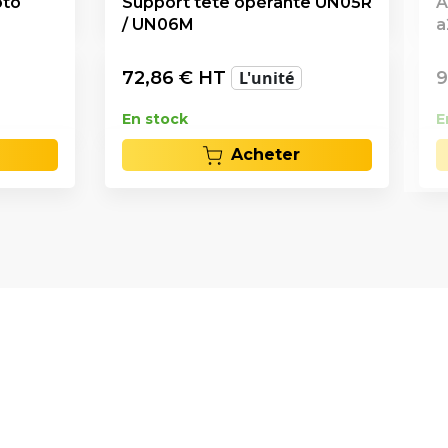
oto
Support tête opérante UN05R
A
/ UN06M
a
72,86
€ HT
L'unité
9
En stock
E
Acheter