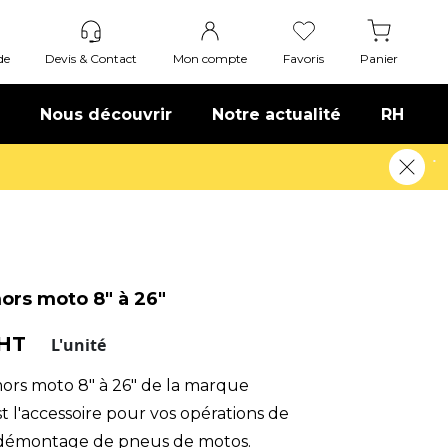
de
Devis & Contact
Mon compte
Favoris
Panier
Nous découvrir
Notre actualité
RH
ors moto 8" à 26"
 HT
L'unité
mors moto 8" à 26" de la marque
 l'accessoire pour vos opérations de
démontage de pneus de motos.