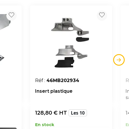
Réf :
46MB202934
R
Insert plastique
I
s
128,80
€ HT
Les 10
1
En stock
E