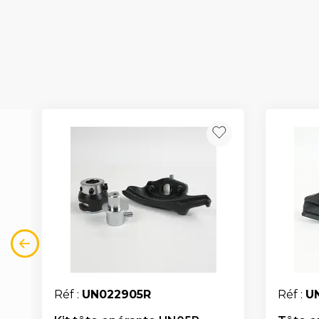
Réf :
UN022905R
Réf :
U