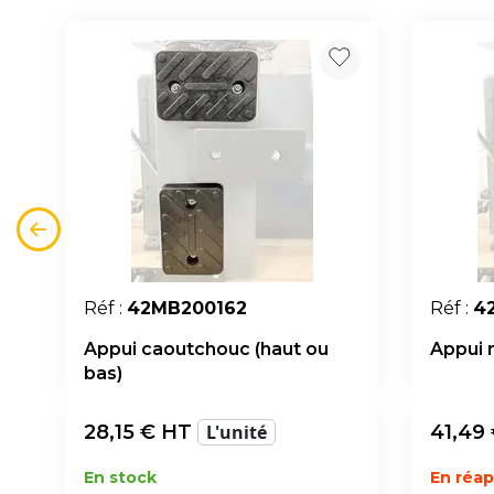
Réf :
42MB200162
Réf :
4
Appui caoutchouc (haut ou
Appui n
bas)
28,15
€ HT
L'unité
41,49
En stock
En réa