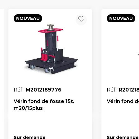
NOUVEAU
NOUVEAU
Réf :
M2012189776
Réf :
R20121
Vérin fond de fosse 15t.
Vérin fond d
m20/15plus
Sur demande
Sur demande