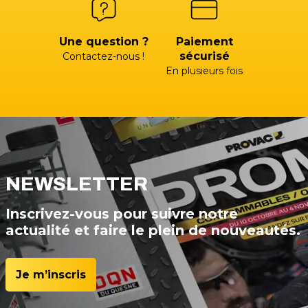
Une question ?
Paiement
sécurisé
Contactez-nous !
En plusieurs fois
NEWSLETTER
Inscrivez-vous pour suivre notre
actualité et faire le plein de nouveautés.
Je m’inscris