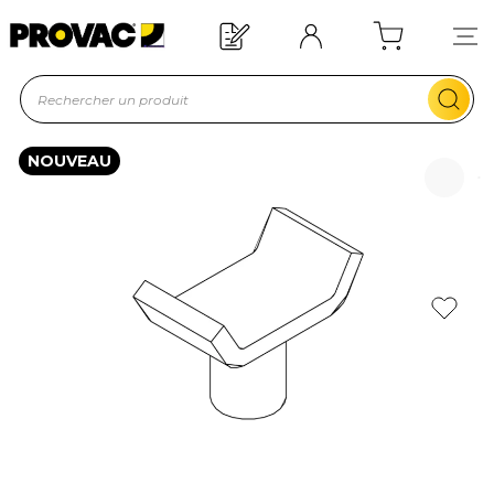
Offre de bienvenue : 20€ offerts !
En savoir plus
NOUVEAU