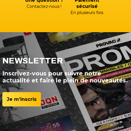
Une question ?
Paiement
sécurisé
Contactez-nous !
En plusieurs fois
NEWSLETTER
Inscrivez-vous pour suivre notre
actualité et faire le plein de nouveautés.
Je m’inscris