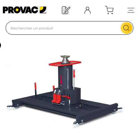
Offre de bienvenue : 20€ offerts !
En savoir plus