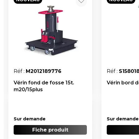
Réf :
M2012189776
Réf :
S15801
Vérin fond de fosse 15t.
Vérin bord de
m20/15plus
Sur demande
Sur demande
Fiche produit