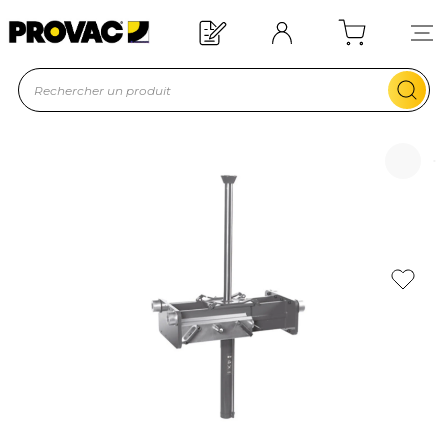
Offre de bienvenue : 20€ offerts !
En savoir plus