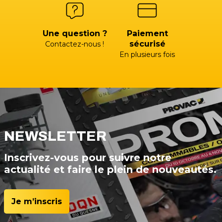
Une question ?
Paiement
sécurisé
Contactez-nous !
En plusieurs fois
NEWSLETTER
Inscrivez-vous pour suivre notre
actualité et faire le plein de nouveautés.
Je m’inscris