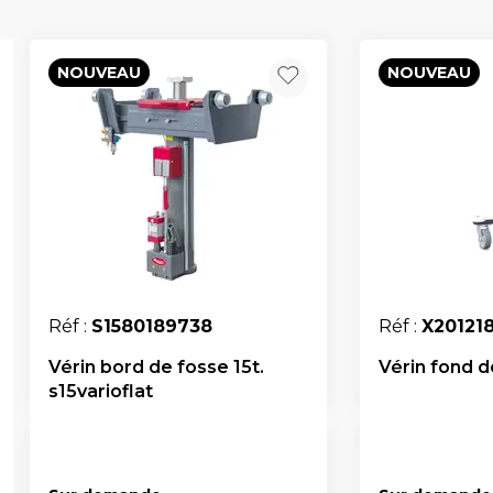
NOUVEAU
NOUVEAU
Réf :
S1580189738
Réf :
X20121
Vérin bord de fosse 15t.
Vérin fond d
s15varioflat