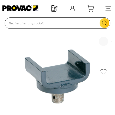
Offre de bienvenue : 20€ offerts !
En savoir plus