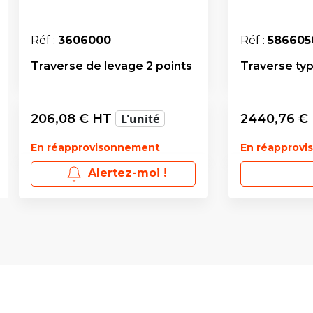
Réf :
3606000
Réf :
586605
Traverse de levage 2 points
Traverse typ
206,08
€ HT
L'unité
2440,76
€
En réapprovisonnement
En réapprov
Alertez-moi !