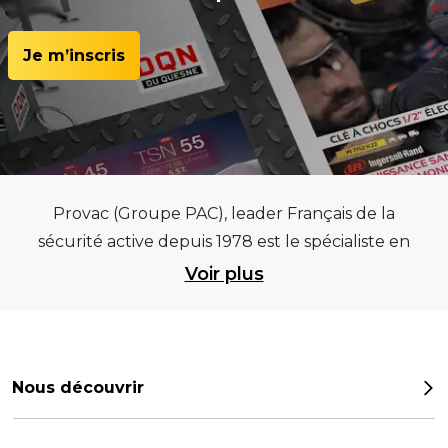
Je m’inscris
Provac (Groupe PAC), leader Français de la
sécurité active depuis 1978 est le spécialiste en
équipements pour garages et centres
Voir plus
automobiles, outillages pneumatiques et
électriques et consommables pneumaticiens au
service du pneumatique. Trouvez parmi les
meilleurs équipements sur des critères de
Nous découvrir
qualité, de pérennité et d’avance technologique
Notre histoire
pour que la roue remplisse au mieux sa mission.