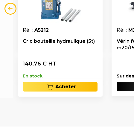
Réf :
A5212
Réf :
M
Cric bouteille hydraulique (5t)
Vérin f
m20/15
140,76
€ HT
En stock
Sur de
Acheter