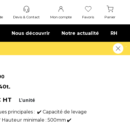
de
Devis & Contact
Mon compte
Favoris
Panier
Nous découvrir
Notre actualité
RH
90
40t.
€ HT
L'unité
ues principales : ✔️ Capacité de levage
✔️ Hauteur minimale : 500mm ✔️