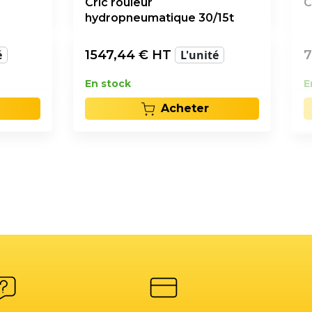
Cric rouleur
C
hydropneumatique 30/15t
é
1547,44
€ HT
L'unité
7
En stock
E
Acheter