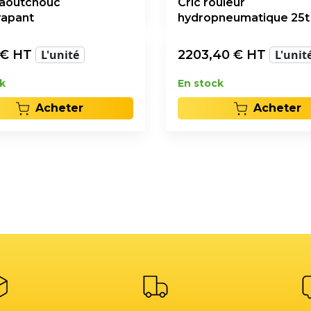
caoutchouc
Cric rouleur
rapant
hydropneumatique 25t
€ HT
L'unité
2203,40
€ HT
L'unit
k
En stock
Acheter
Acheter