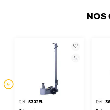
NOS 
Réf :
S302EL
Réf :
3