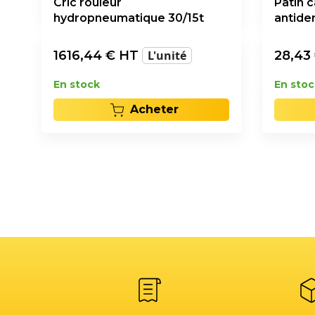
Cric rouleur
Patin 
hydropneumatique 30/15t
antide
1616,44
€ HT
L'unité
28,43
En stock
En stoc
Acheter