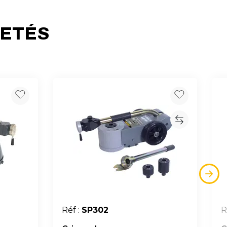
HETÉS
Réf :
SP302
R