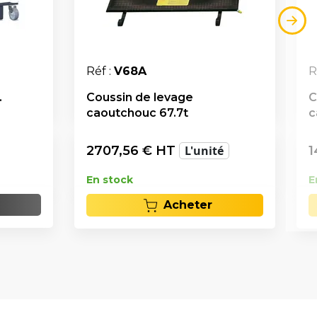
Réf :
V68A
R
.
Coussin de levage
C
caoutchouc 67.7t
c
2707,56
€ HT
L'unité
1
En stock
E
Acheter