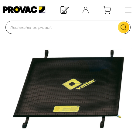
Offre de bienvenue : 20€ offerts !
En savoir plus