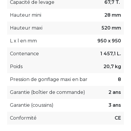
Capacité de levage
67,7 T.
Hauteur mini
28 mm
Hauteur maxi
520 mm
L x l en mm
950 x 950
Contenance
1 457,1 L.
Poids
20,7 kg
Pression de gonflage maxi en bar
8
Garantie (boîtier de commande)
2 ans
Garantie (coussins)
3 ans
Conformité
CE