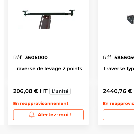
Réf :
3606000
Réf :
586605
Traverse de levage 2 points
Traverse typ
206,08
€ HT
L'unité
2440,76
€
En réapprovisonnement
En réapprov
Alertez-moi !