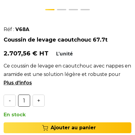
Réf :
V68A
Coussin de levage caoutchouc 67.7t
2.707,56 € HT
L'unité
Ce coussin de levage en caoutchouc avec nappes en
aramide est une solution légère et robuste pour
lever des véhicules par le châssis ou la roue, résis
-
+
En stock
Ajouter au panier