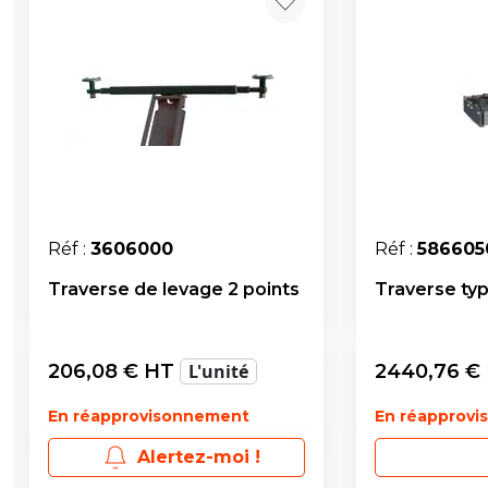
Réf :
3606000
Réf :
586605
Traverse de levage 2 points
Traverse typ
206,08
€ HT
L'unité
2440,76
€
En réapprovisonnement
En réapprov
Alertez-moi !