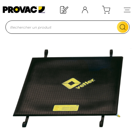
Offre de bienvenue : 20€ offerts !
En savoir plus