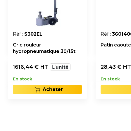
Réf :
S302EL
Réf :
360140
Cric rouleur
Patin caout
hydropneumatique 30/15t
1616,44
€ HT
L'unité
28,43
€ H
En stock
En stock
Acheter