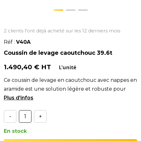
2 clients l'ont déjà acheté sur les 12 derniers mois
Réf :
V40A
Coussin de levage caoutchouc 39.6t
1.490,40 € HT
L'unité
Ce coussin de levage en caoutchouc avec nappes en
aramide est une solution légère et robuste pour
lever des véhicules par le châssis ou la roue, résis
-
+
En stock