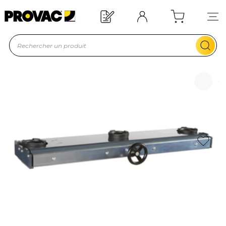
Offre de bienvenue : 20€ offerts !
En savoir plus