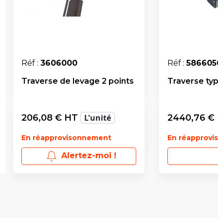
Réf :
3606000
Réf :
586605
Traverse de levage 2 points
Traverse typ
206,08
€ HT
L'unité
2440,76
€
En réapprovisonnement
En réapprov
Alertez-moi !