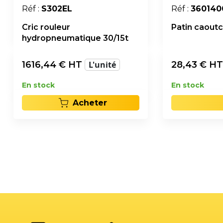
Réf :
S302EL
Réf :
360140
Cric rouleur
Patin caout
hydropneumatique 30/15t
1616,44
€ HT
L'unité
28,43
€ H
En stock
En stock
Acheter