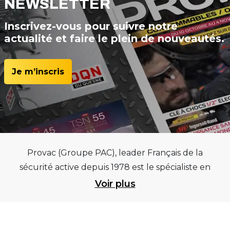
NEWSLETTER
Inscrivez-vous pour suivre notre
actualité et faire le plein de nouveautés.
Je m’inscris
Provac (Groupe PAC), leader Français de la
sécurité active depuis 1978 est le spécialiste en
équipements pour garages et centres
Voir plus
automobiles, outillages pneumatiques et
électriques et consommables pneumaticiens au
service du pneumatique. Trouvez parmi les