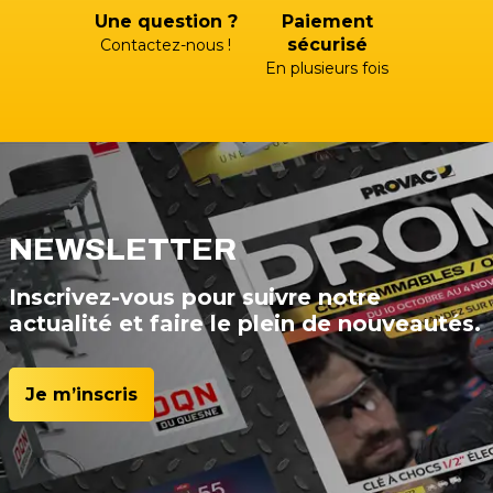
Une question ?
Paiement
sécurisé
Contactez-nous !
En plusieurs fois
NEWSLETTER
Inscrivez-vous pour suivre notre
actualité et faire le plein de nouveautés.
Je m’inscris