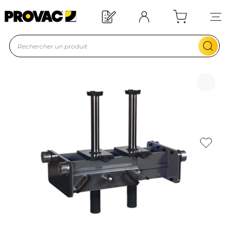
Offre de bienvenue : 20€ offerts !
En savoir plus