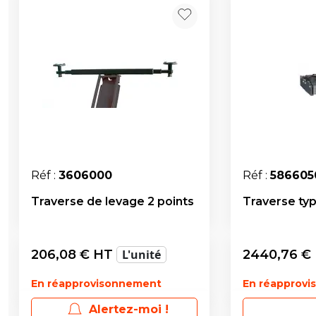
Réf :
3606000
Réf :
586605
Traverse de levage 2 points
Traverse typ
206,08
€ HT
L'unité
2440,76
€
En réapprovisonnement
En réapprov
Alertez-moi !