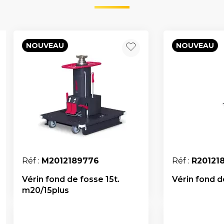
NOUVEAU
NOUVEAU
Réf :
M2012189776
Réf :
R20121
Vérin fond de fosse 15t.
Vérin fond d
m20/15plus