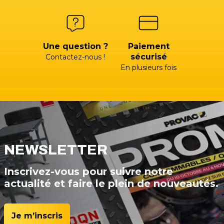
Une question ?
Paiement
sécurisé
Contactez-nous !
En plusieurs fois
NEWSLETTER
Inscrivez-vous pour suivre notre
actualité et faire le plein de nouveautés.
Je m’inscris