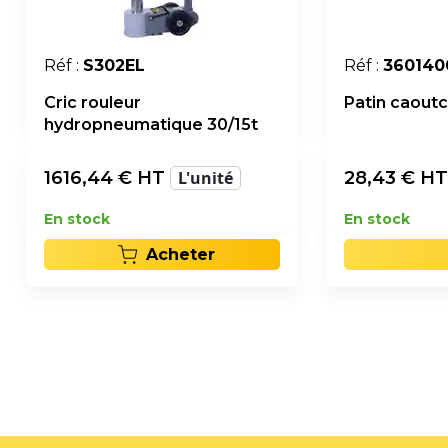
Réf :
S302EL
Réf :
360140
Cric rouleur
Patin caout
hydropneumatique 30/15t
1616,44
€ HT
L'unité
28,43
€ H
En stock
En stock
Acheter