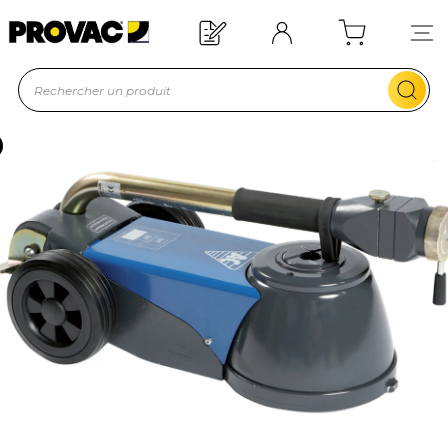
Offre de bienvenue : 20€ offerts !
En savoir plus