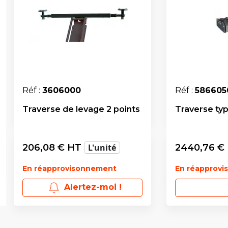
Réf :
3606000
Réf :
586605
Traverse de levage 2 points
Traverse typ
206,08
€ HT
L'unité
2440,76
€
En réapprovisonnement
En réapprov
Alertez-moi !