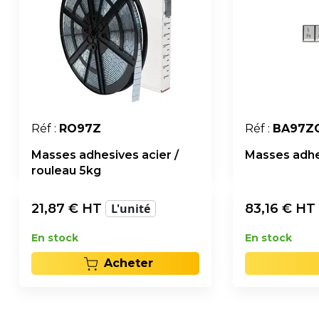
Réf :
RO97Z
Réf :
BA97Z
Masses adhesives acier /
Masses adhe
rouleau 5kg
21,87
€ HT
L'unité
83,16
€ HT
En stock
En stock
Acheter