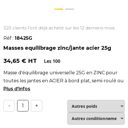
320 clients l'ont déjà acheté sur les 12 derniers mois
Réf :
18425G
Masses equilibrage zinc/jante acier 25g
34,65 € HT
Les 100
Masse d'équilibrage universelle 25G en ZINC pour
toutes les jantes en ACIER à bord plat, semi-roulé ou
roulé !
-
+