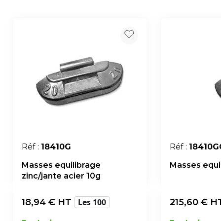
Réf :
18410G
Réf :
18410G
Masses equilibrage
Masses equil
zinc/jante acier 10g
18,94
€ HT
Les 100
215,60
€ H