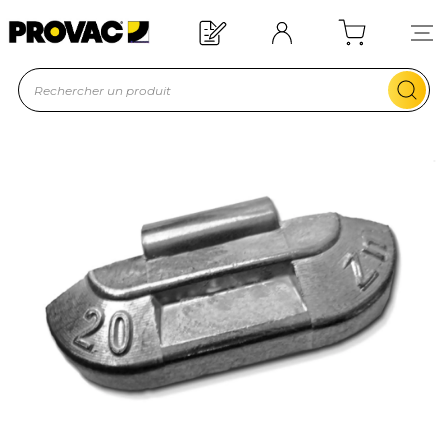
Offre de bienvenue : 20€ offerts !
En savoir plus