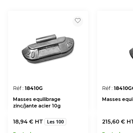
Réf :
18410G
Réf :
18410G
Masses equilibrage
Masses equil
zinc/jante acier 10g
18,94
€ HT
Les 100
215,60
€ H