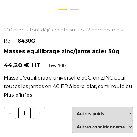
260 clients l'ont déjà acheté sur les 12 derniers mois
Réf :
18430G
Masses equilibrage zinc/jante acier 30g
44,20 € HT
Les 100
Masse d'équilibrage universelle 30G en ZINC pour
toutes les jantes en ACIER à bord plat, semi-roulé ou
roulé !
-
+