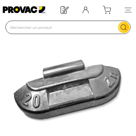
Offre de bienvenue : 20€ offerts !
En savoir plus