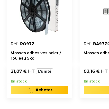
Réf :
RO97Z
Réf :
BA97Z
Masses adhesives acier /
Masses adhe
rouleau 5kg
21,87
€ HT
L'unité
83,16
€ HT
En stock
En stock
Acheter