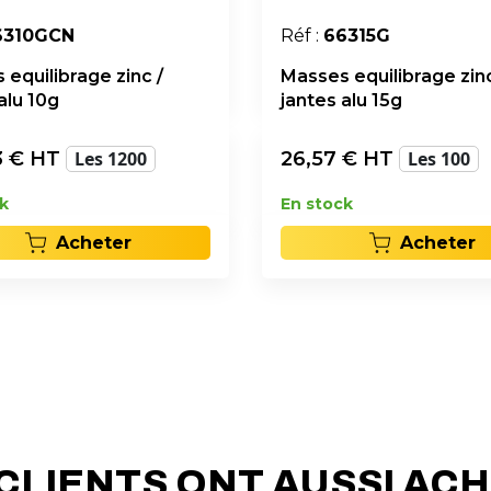
6310GCN
Réf :
66315G
equilibrage zinc /
Masses equilibrage zinc
alu 10g
jantes alu 15g
3
€ HT
Les 1200
26,57
€ HT
Les 100
k
En stock
Acheter
Acheter
CLIENTS ONT AUSSI AC