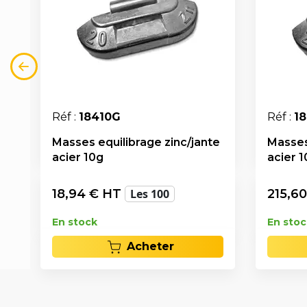
Réf :
18410G
Réf :
1
Masses equilibrage zinc/jante
Masses
acier 10g
acier 
18,94
€ HT
Les 100
215,60
En stock
En stoc
Acheter