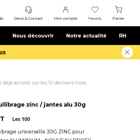
de
Devis & Contact
Mon compte
Favoris
Panier
Nous découvrir
Notre actualité
RH
nt déjà acheté sur les 12 derniers mois
librage zinc / jantes alu 30g
HT
Les 100
librage universelle 30G ZINC pour