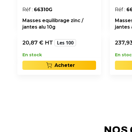
Réf :
66310G
Réf :
6
Masses equilibrage zinc /
Masses 
jantes alu 10g
jantes 
20,87
€ HT
Les 100
237,9
En stock
En stoc
Acheter
NOS 