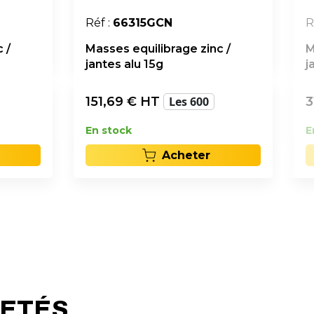
Réf :
66315GCN
R
 /
Masses equilibrage zinc /
M
jantes alu 15g
j
151,69
€ HT
Les 600
3
En stock
E
Acheter
HETÉS