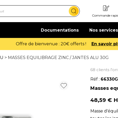
Commande rapi
Documentations
Nos services
Offre de bienvenue : 20€ offerts !
En savoir plus
VU
> MASSES EQUILIBRAGE ZINC / JANTES ALU 30G
68 clients l'o
Réf :
66330G
Masses equi
48,59 € 
Masse d'équi