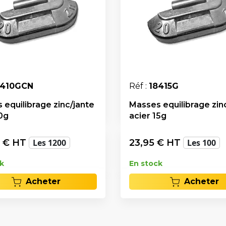
8410GCN
Réf :
18415G
 equilibrage zinc/jante
Masses equilibrage zin
10g
acier 15g
€ HT
Les 1200
23,95
€ HT
Les 100
k
En stock
Acheter
Acheter