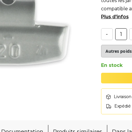
toutes les 
compatible av
génération.
-
En stock
Livraison
Expédié
Documentation
Produits similaires
Dans 