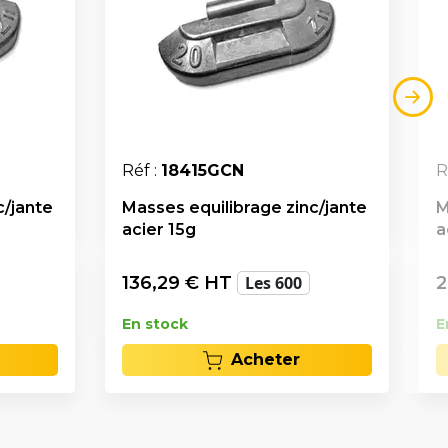
Réf :
18415GCN
R
c/jante
Masses equilibrage zinc/jante
M
acier 15g
a
136,29
€ HT
Les 600
2
En stock
E
Acheter