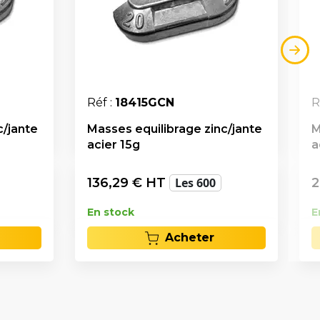
Réf :
18415GCN
R
c/jante
Masses equilibrage zinc/jante
M
acier 15g
a
136,29
€ HT
Les 600
2
En stock
E
Acheter