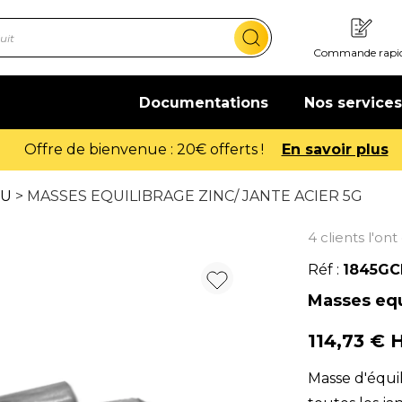
Commande rapi
Documentations
Nos services
Offre de bienvenue : 20€ offerts !
En savoir plus
VU
> MASSES EQUILIBRAGE ZINC/ JANTE ACIER 5G
4 clients l'on
Réf :
1845GC
Masses equi
114,73 €
Masse d'équi