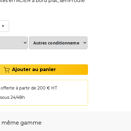
ntes en ACIER à bord plat, semi-roulé
+
Ajouter au panier
 offerte à partir de 200 € HT
 sous 24/48h
la même gamme