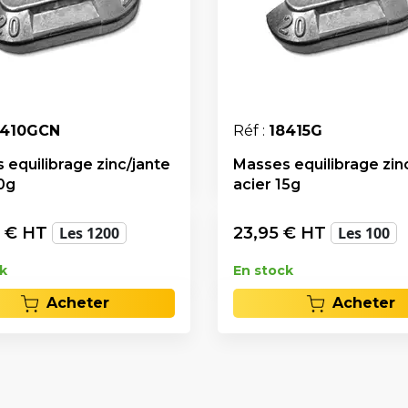
8410GCN
Réf :
18415G
 equilibrage zinc/jante
Masses equilibrage zin
10g
acier 15g
€ HT
Les 1200
23,95
€ HT
Les 100
k
En stock
Acheter
Acheter