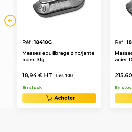
Réf :
18410G
Réf :
1
Masses equilibrage zinc/jante
Masses
acier 10g
acier 
18,94
€ HT
Les 100
215,60
En stock
En stoc
Acheter