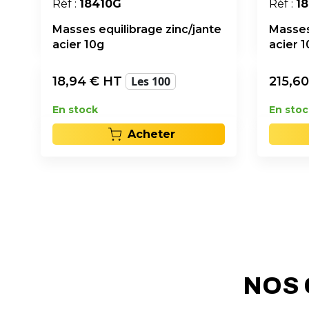
Réf :
18410G
Réf :
1
Masses equilibrage zinc/jante
Masses
acier 10g
acier 
18,94
€ HT
Les 100
215,60
En stock
En stoc
Acheter
NOS 