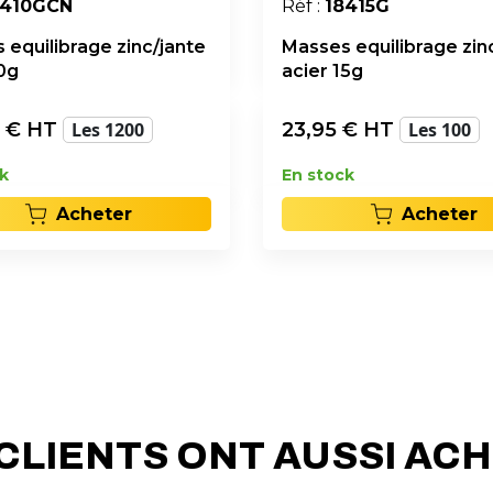
8410GCN
Réf :
18415G
 equilibrage zinc/jante
Masses equilibrage zin
10g
acier 15g
€ HT
Les 1200
23,95
€ HT
Les 100
k
En stock
Acheter
Acheter
CLIENTS ONT AUSSI AC