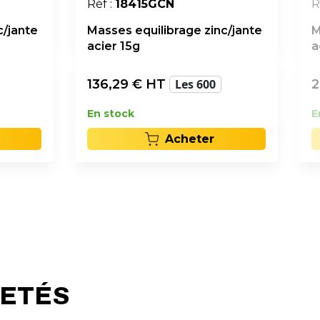
Réf :
18415GCN
R
c/jante
Masses equilibrage zinc/jante
M
acier 15g
a
136,29
€ HT
Les 600
2
En stock
E
Acheter
HETÉS