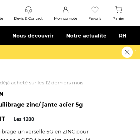
de
Devis & Contact
Mon compte
Favoris
Panier
Nous découvrir
Notre actualité
RH
t déjà acheté sur les 12 derniers mois
N
librage zinc/ jante acier 5g
 HT
Les 1200
librage universelle 5G en ZINC pour