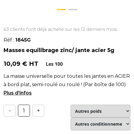
63 clients l'ont déjà acheté sur les 12 derniers mois
Réf :
1845G
Masses equilibrage zinc/ jante acier 5g
10,09 € HT
Les 100
La masse universelle pour toutes les jantes en ACIER
à bord plat, semi-roulé ou roulé ! (Par boîte de 100)
✔️ 2 cames pour verrouiller
-
+