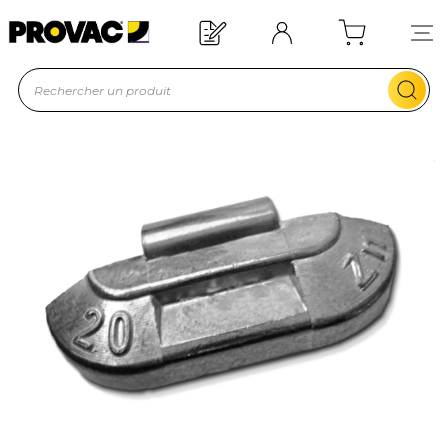
Offre de bienvenue : 20€ offerts !
En savoir plus