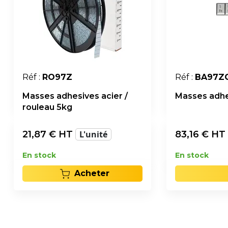
Réf :
RO97Z
Réf :
BA97Z
Masses adhesives acier /
Masses adhe
rouleau 5kg
21,87
€ HT
L'unité
83,16
€ HT
En stock
En stock
Acheter