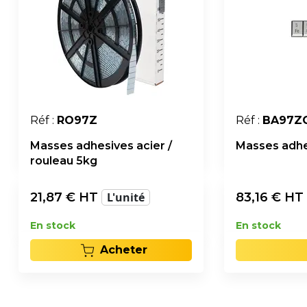
Réf :
RO97Z
Réf :
BA97Z
Masses adhesives acier /
Masses adhe
rouleau 5kg
21,87
€ HT
L'unité
83,16
€ HT
En stock
En stock
Acheter