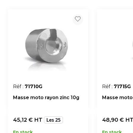
Réf :
71710G
Réf :
71715G
Masse moto rayon zinc 10g
Masse moto 
45,12
€ HT
Les 25
48,90
€ H
En stock
En stock