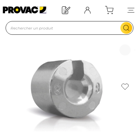
Offre de bienvenue : 20€ offerts !
En savoir plus