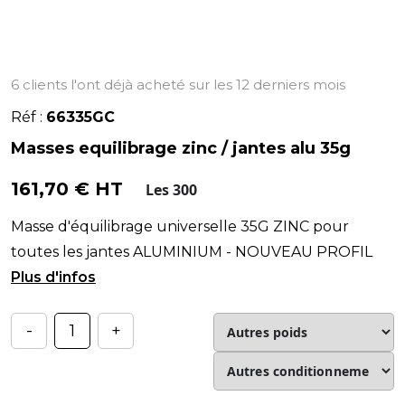
6 clients l'ont déjà acheté sur les 12 derniers mois
Réf :
66335GC
Masses equilibrage zinc / jantes alu 35g
161,70 € HT
Les 300
Masse d'équilibrage universelle 35G ZINC pour
toutes les jantes ALUMINIUM - NOUVEAU PROFIL
compatible avec les jantes de la dernière génération.
-
+