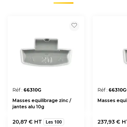
Réf :
66310G
Réf :
66310
Masses equilibrage zinc /
Masses equil
jantes alu 10g
20,87
€ HT
Les 100
237,93
€ H