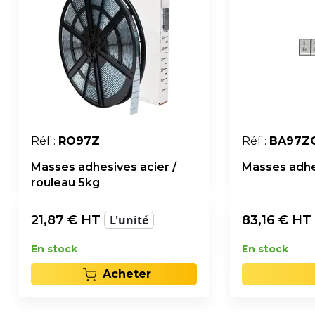
Réf :
RO97Z
Réf :
BA97Z
Masses adhesives acier /
Masses adhe
rouleau 5kg
21,87
€ HT
L'unité
83,16
€ HT
En stock
En stock
Acheter