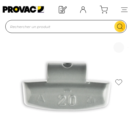
Offre de bienvenue : 20€ offerts !
En savoir plus