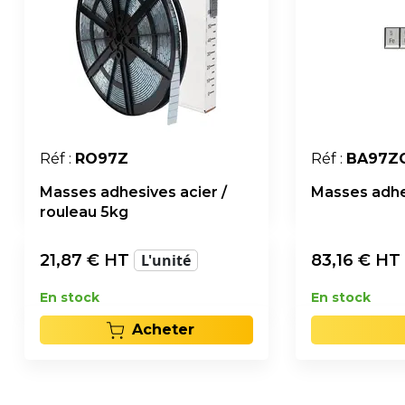
Réf :
RO97Z
Réf :
BA97Z
Masses adhesives acier /
Masses adhe
rouleau 5kg
21,87
€ HT
L'unité
83,16
€ HT
En stock
En stock
Acheter