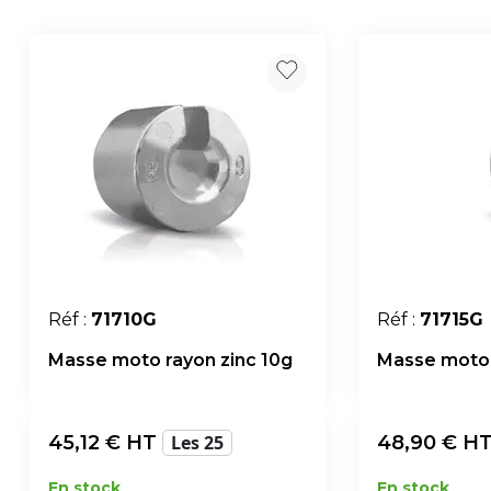
Réf :
71710G
Réf :
71715G
Masse moto rayon zinc 10g
Masse moto 
45,12
€ HT
Les 25
48,90
€ H
En stock
En stock