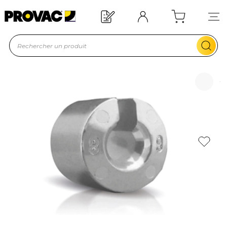
Offre de bienvenue : 20€ offerts !
En savoir plus